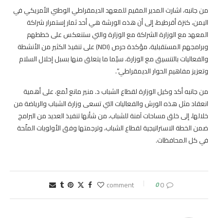
من جانبه، اشارت المدير المقيم للمعهد الديمقراطي الوطني الأمريكي في
اليمن، كنزة أقرطيط، إلى أن هذه الورشة هي أحد ثمار إستمرار شراكة
المعهد مع الوزارة الشراكة مع الوزارة والتي ستنعكس على خططهم
وبرامجهم المستقبلية، مؤكدة حرص (NDI) على تنفيذ الكثير من الأنشطة
والفعاليات بالتنسيق مع الوزارة، سيّما ما يتعلق منها بسبل إحلال السلام
وتعزيز مفاهيم الحوار الديمقراطي”.
من جانبه أكد وكيل الوزارة لقطاع الشباب د. منير مانع لُمع، على أهمية
انعقاد مثل هذه الورش والفعاليات التي تسعى وزارة الشباب والرياضة من
خلالها، إلى خلق مساحات آمنة للشباب، من شأنها تنفيذ العديد من البرامج
ضمن الخطة الاستراتيجية لقطاع الشباب، وترجمتها وفق الأولويات الملّحة
في كل المحافظات.
0
0 comment