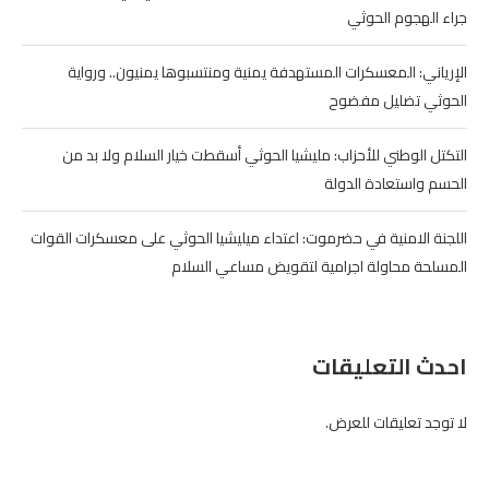
جراء الهجوم الحوثي
الإرياني: المعسكرات المستهدفة يمنية ومنتسبوها يمنيون.. ورواية
الحوثي تضليل مفضوح
التكتل الوطني للأحزاب: مليشيا الحوثي أسقطت خيار السلام ولا بد من
الحسم واستعادة الدولة
اللجنة الامنية في حضرموت: اعتداء ميليشيا الحوثي على معسكرات القوات
المسلحة محاولة اجرامية لتقويض مساعي السلام
احدث التعليقات
لا توجد تعليقات للعرض.