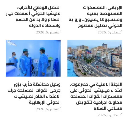
الإرياني: المعسكرات
التكتل الوطني للأحزاب:
المستهدفة يمنية
مليشيا الحوثي أسقطت خيار
ومنتسبوها يمنيون.. ورواية
السلام ولا بد من الحسم
الحوثي تضليل مفضوح
واستعادة الدولة
أغسطس 6, 2026
أغسطس 6, 2026
اللجنة الامنية في حضرموت:
وكيل محافظة مأرب يزور
اعتداء ميليشيا الحوثي على
جرحى القوات المسلحة جراء
معسكرات القوات المسلحة
الاعتداء الغادر لمليشيات
محاولة اجرامية لتقويض
الحوثي الإرهابية
مساعي السلام
أغسطس 6, 2026
أغسطس 6, 2026