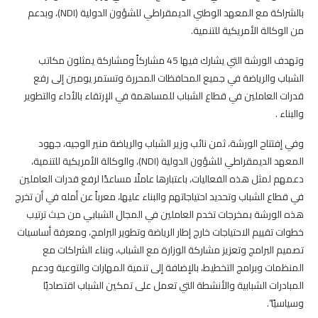
بالشراكة مع المعهد الوطني الديمقراطي للشؤون الدولية (NDI)، وبدعم
من الوكالة الأمريكية للتنمية.
وتهدف الورشة التي يشارك فيها 45 مشاركاً ومشاركة يمثلون مكاتب
الشباب والرياضة في جميع المحافظات المحررة وتستمر يومين إلى رفع
قدرات العاملين في قطاع الشباب للمساهمة في الإرتقاء بالأداء والتطوير
والبناء .
وفي إفتتاح الورشة، ثمن نائب وزير الشباب والرياضة منير الوجيه، جهود
المعهد الديمقراطي للشؤون الدولية (NDI)، والوكالة الأمريكية للتنمية،
دعمهم لمثل هذه الفعاليات، باعتبارها عاملًا مساعدًا لرفع قدرات العاملين
في قطاع الشباب وتحديد احتياجاتهم والبناء عليها، معرباً عن أمله في أن تخرج
هذه الورشة بمخرجات تخدم العاملين في المجال الشبابي من حيث ترتيب
خطوات تقييم الاحتياجات خارج إطار الرياضة وتطوير البرامج، ومعرفة أساسيات
تصميم البرامج وتعزيز مشاركة الوزارة مع الشباب، وبناء الشراكات مع
المنظمات وبرامج التخطيط، بالإضافة إلى تنمية المهارات والتوعية ودعم
المبادرات الشبابية والأنشطة التي تعمل على تمكين الشباب اقتصاديًا
وسياسيًا”.