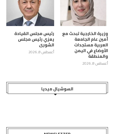
وزيرة الخارجية تبحث مع
رئيس مجلس القيادة
زارة الثقافة تدين استهداف
وزارة النقل: محاولة المليشيات
أمين عام الجامعة
يعزي رئيس مجلس
مليشيات الحوثية حصن «دار...
استهداف ناقلة نفطية في...
العربية مستجدات
الشورى
الأوضاع في اليمن
أغسطس 8, 2026
أغسطس 8, 2026
أغسطس 8, 2026
والمنطقة
أغسطس 8, 2026
السوشيال ميديا
NEWSLETTER