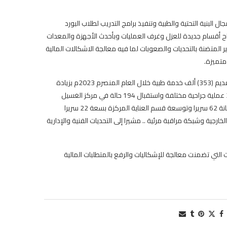
لبنية التحتية والطبية وتنفيذ برامج التدريب لطلاب البورد
تاح أقسام جديدة للعزل وغرف العمليات وبأحدث الأجهزة والمعدات
رير المتضنة بالتحديات والصعوبات لما فيه معالجة الاشكالات المالية
متميزة.
كما استعرض رئيس الهيئة الدكتور السامعي، تقريرا عن أداء الهيئة من خلال تقديم (353) ألف خدمة طبية خلال العام المنصرم 2023م بزيادة
40% بسعة سريرية 384 سريرا بما فيها 722 خدمة في العناية المركزة و 3740 عملية جراحية مختلفة واستقبال 194 حالة في مركز الغسيل
الكلوي بجانب 214 حالة من العام 2022م وتجهيز مركز الحميات ومرافقه وصيانة 62 سريرا وتوسعة قسم العناية المركزة بسعة 22 سريرا
جية وشبكة مراقبة مرئية .. مشيرا إلى التحديات الفنية والإدارية
 التي تضمنت معالجة للإشكاليات والرفع بالمتطلبات المالية