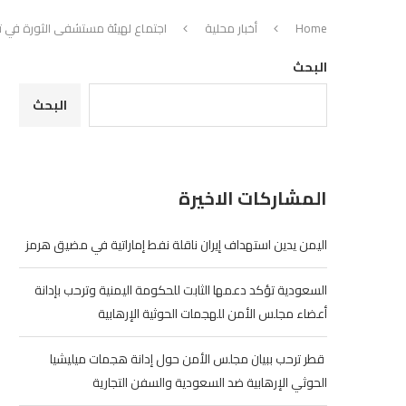
Home
أخبار محلية
اجتماع لهيئة مستشفى الثورة في تع
البحث
البحث
المشاركات الاخيرة
اليمن يدين استهداف إيران ناقلة نفط إماراتية في مضيق هرمز
السعودية تؤكد دعمها الثابت للحكومة اليمنية وترحب بإدانة
أعضاء مجلس الأمن للهجمات الحوثية الإرهابية
‏ قطر ترحب ببيان مجلس الأمن حول إدانة هجمات ميليشيا
الحوثي الإرهابية ضد السعودية والسفن التجارية