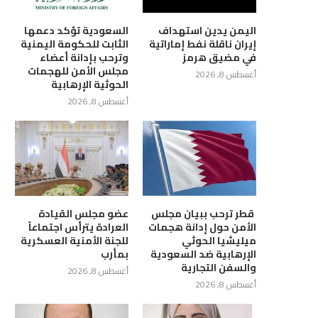
اليمن يدين استهداف
السعودية تؤكد دعمها
إيران ناقلة نفط إماراتية
الثابت للحكومة اليمنية
في مضيق هرمز
وترحب بإدانة أعضاء
مجلس الأمن للهجمات
أغسطس 8, 2026
الحوثية الإرهابية
أغسطس 8, 2026
‏ قطر ترحب ببيان مجلس
عضو مجلس القيادة
الأمن حول إدانة هجمات
العرادة يترأس اجتماعاً
ميليشيا الحوثي
للجنة الأمنية العسكرية
الإرهابية ضد السعودية
بمأرب
والسفن التجارية
أغسطس 8, 2026
أغسطس 8, 2026