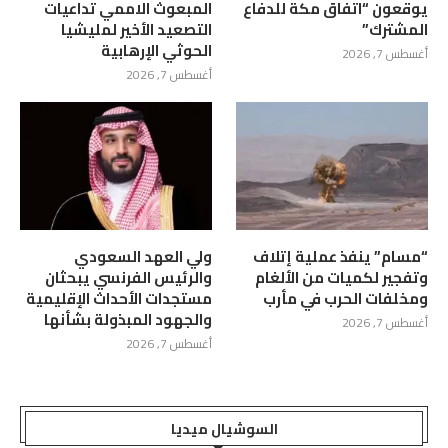
يوقعون “اتفاق مكة للدفاع
المبعوث الاممي تداعيات
المشترك”
التصعيد الأخير لمليشيا
الحوثي الإرهابية
أغسطس 7, 2026
أغسطس 7, 2026
“مسام” ينفذ عملية إتلاف
ولي العهد السعودي
وتفجير لكميات من الألغام
والرئيس الفرنسي يبحثان
ومخلفات الحرب في مأرب
مستجدات الأحداث الإقليمية
والجهود المبذولة بشأنها
أغسطس 7, 2026
أغسطس 7, 2026
السوشيال ميديا