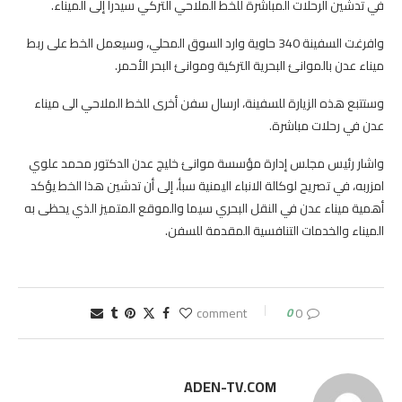
في تدشين الرحلات المباشرة للخط الملاحي التركي سيدرا إلى الميناء.
وافرغت السفينة 340 حاوية وارد السوق المحلي، وسيعمل الخط على ربط
ميناء عدن بالموانئ البحرية التركية وموانئ البحر الأحمر.
وستتبع هذه الزيارة للسفينة، ارسال سفن أخرى للخط الملاحي الى ميناء
عدن في رحلات مباشرة.
واشار رئيس مجلس إدارة مؤسسة موانئ خليج عدن الدكتور محمد علوي
امزربه، في تصريح لوكالة الانباء اليمنية سبأ، إلى أن تدشين هذا الخط يؤكد
أهمية ميناء عدن في النقل البحري سيما والموقع المتميز الذي يحظى به
الميناء والخدمات التنافسية المقدمة للسفن.
0
0 comment
ADEN-TV.COM