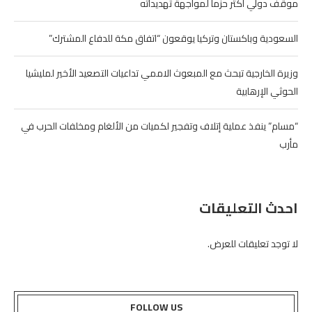
موقف دولي أكثر حزماً لمواجهة تهديداته
السعودية وباكستان وتركيا يوقعون “اتفاق مكة للدفاع المشترك”
وزيرة الخارجية تبحث مع المبعوث الاممي تداعيات التصعيد الأخير لمليشيا
الحوثي الإرهابية
“مسام” ينفذ عملية إتلاف وتفجير لكميات من الألغام ومخلفات الحرب في
مأرب
احدث التعليقات
لا توجد تعليقات للعرض.
FOLLOW US