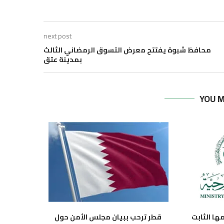
next post
محافظ شبوة يفتتح معرض التسوق الرمضاني الثالث
بمدينة عتق
YOU M
ا الثابت
‏ قطر ترحب ببيان مجلس الأمن حول
عضو مجلس ا