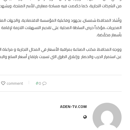
من الشركات التجارية، كما خصّصت فيه مساحة معارض للأسر المنتجة، ويشهد 
وأشاد المحافظ شمسان، بجهود وفاعلية المؤسسة الاقتصادية، والجهات ال
المديريات..مؤكداً حرص السلطة المحلية على تقديم التسهيلات اللازمة لإقام
بأسعار مخفّضة.
ووجه المحافظ، مكتب الصناعة بمراقبة الأسعار في المحال التجارية و مراعاة 
عن استمرار الحرب والحصار وإغلاق الطرق التي تسببت بارتفاع أسعار السلع والبض
0
0 comment
ADEN-TV.COM