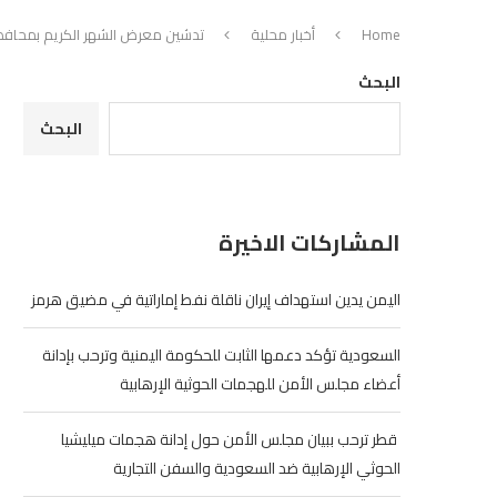
Home
أخبار محلية
تدشين معرض الشهر الكريم بمحافظ
البحث
البحث
المشاركات الاخيرة
اليمن يدين استهداف إيران ناقلة نفط إماراتية في مضيق هرمز
السعودية تؤكد دعمها الثابت للحكومة اليمنية وترحب بإدانة
أعضاء مجلس الأمن للهجمات الحوثية الإرهابية
‏ قطر ترحب ببيان مجلس الأمن حول إدانة هجمات ميليشيا
الحوثي الإرهابية ضد السعودية والسفن التجارية