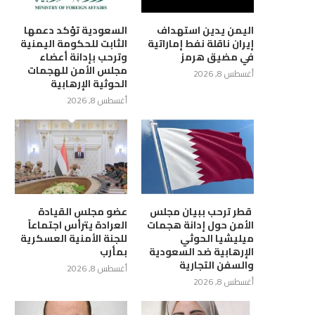
اليمن يدين استهداف
السعودية تؤكد دعمها
إيران ناقلة نفط إماراتية
الثابت للحكومة اليمنية
في مضيق هرمز
وترحب بإدانة أعضاء
مجلس الأمن للهجمات
أغسطس 8, 2026
الحوثية الإرهابية
أغسطس 8, 2026
‏ قطر ترحب ببيان مجلس
عضو مجلس القيادة
الأمن حول إدانة هجمات
العرادة يترأس اجتماعاً
ميليشيا الحوثي
للجنة الأمنية العسكرية
الإرهابية ضد السعودية
بمأرب
والسفن التجارية
أغسطس 8, 2026
أغسطس 8, 2026
زارة الثقافة تدين استهداف
وزارة النقل: محاولة المليشيات