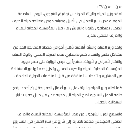
عدن – عدن TV :
تفقد وزير المياه والبيئة المهندس توفيق الشرجبي، اليوم، بالعاصمة
الموقتة عدن، سير العمل في تأهيل وصيانة حوض معالجة مياه الصرف
الصحي بمنطقتي كابوتا والعريش من قبل المؤسسة المحلية للمياه
والصرف الصحي بعدن.
واكد وزير المياه والبيئة، أهمية تأهيل أحواض محطة المعالجة للحد من
مشاكل طفح وانسداد خطوط مجاري مياه الصرف الصحي وتلوث المياه
وانتشار الأمراض والأوبئة.. مشيراً إلى حرص الوزارة على دعم جهود
المؤسسة المحلية للمياه والصرف الصحي وتعزيز خدماتها عبر الاستفادة
من المشاريع والتدخلات المنفذة من قبل المنظمات الدولية الداعمة .
كما اطلع وزير المياه والبيئة ، على سير أعمال الحفر بحقل بئر أحمد لرفع
طاقة الحقل الانتاجية لضخ المياه الى مدينة عدن من خلال حفر 10 آبار
استبدالية بالحقل .
واستمع الوزير الشرجبي، من مدير المؤسسة المحلية للمياه والصرف
الصحي المهندس محمد باخبيره، إلى شرح عن سير العمل في المشروع