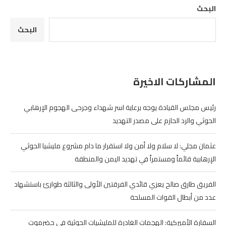
البحث
البحث
المشاركات الاخيرة
رئيس مجلس القيادة يوجه برعاية اسر شهداء وجرحى الهجوم الإرهابي
الحوثي والرد الحازم على مصدر التهديد
عثمان مجلي: لا سلام ولا أمن ولا استقرار ما دام مشروع مليشيا الحوثي
الإرهابية قائماً ومستمراً في تهديد اليمن والمنطقة
الفريق طارق صالح يعزي قائدي الفرقتين الأولى والثالثة طوارئ باستشهاد
عدد من أبطال القوات المسلحة
السفارة الأميركية: الهجمات الغادرة للمليشيات الحوثية في حضرموت