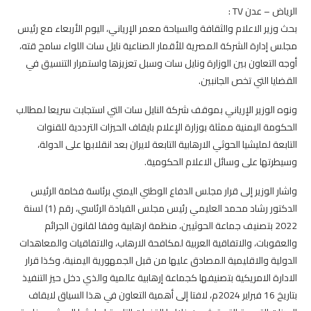
الرياض – عدن TV :
بحث وزير الاعلام والثقافة والسياحة معمر الإرياني، اليوم الأربعاء مع رئيس
مجلس إدارة الشركة المصرية للأقمار الصناعية نايل سات اللواء سامح قته،
أوجه التعاون بين الوزارة ونايل سات وسبل تعزيزها واستمرار التنسيق في
القضايا التي تخص الجانبين.
ونوه الوزير الإرياني بموقف شركة النايل سات التي استجابت سريعا لمطالب
الحكومة اليمنية ممثلة بوزارة الإعلام بايقاف الحيزات الترددية للقنوات
التابعة لمليشيا الحوثي الارهابية التابعة لايران بعد انقلابها على الدولة،
وسيطرتها على وسائل الاعلام الحكومية.
واشار الوزير إلى قرار مجلس الدفاع الوطني اليمني برئاسة فخامة الرئيس
الدكتور رشاد محمد العليمي رئيس مجلس القيادة الرئاسي، رقم (1) لسنة
2022 بتصنيف جماعة الحوثيين، منظمة ارهابية وفقا لقانون الجرائم
والعقوبات، والاتفاقية العربية لمكافحة الارهاب، والاتفاقيات والمعاهدات
الدولية والاقليمية المصادق عليها من قبل الجمهورية اليمنية، وكذا قرار
الادارة الامريكية بتصنيفها كجماعة إرهابية عالمية والذي دخل حيز التنفيذ
بتاريخ 16 فبراير 2024م، لافتا إلى أهمية التعاون في هذا السياق لايقاف