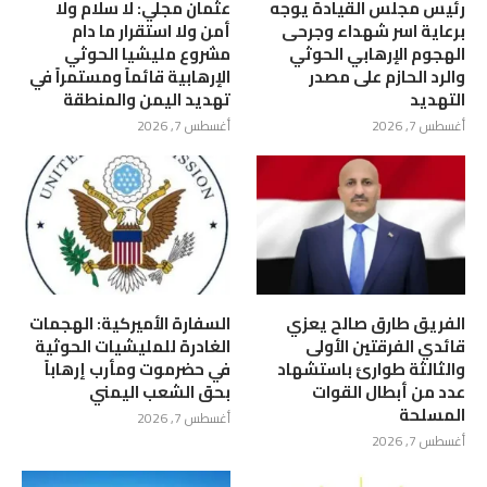
رئيس مجلس القيادة يوجه
عثمان مجلي: لا سلام ولا
برعاية اسر شهداء وجرحى
أمن ولا استقرار ما دام
الهجوم الإرهابي الحوثي
مشروع مليشيا الحوثي
والرد الحازم على مصدر
الإرهابية قائماً ومستمراً في
التهديد
تهديد اليمن والمنطقة
أغسطس 7, 2026
أغسطس 7, 2026
الفريق طارق صالح يعزي
السفارة الأميركية: الهجمات
قائدي الفرقتين الأولى
الغادرة للمليشيات الحوثية
والثالثة طوارئ باستشهاد
في حضرموت ومأرب إرهاباً
عدد من أبطال القوات
بحق الشعب اليمني
المسلحة
أغسطس 7, 2026
أغسطس 7, 2026