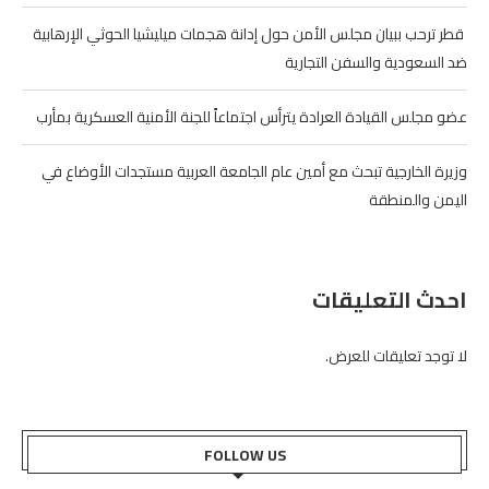
‏ قطر ترحب ببيان مجلس الأمن حول إدانة هجمات ميليشيا الحوثي الإرهابية
ضد السعودية والسفن التجارية
عضو مجلس القيادة العرادة يترأس اجتماعاً للجنة الأمنية العسكرية بمأرب
وزيرة الخارجية تبحث مع أمين عام الجامعة العربية مستجدات الأوضاع في
اليمن والمنطقة
احدث التعليقات
لا توجد تعليقات للعرض.
FOLLOW US