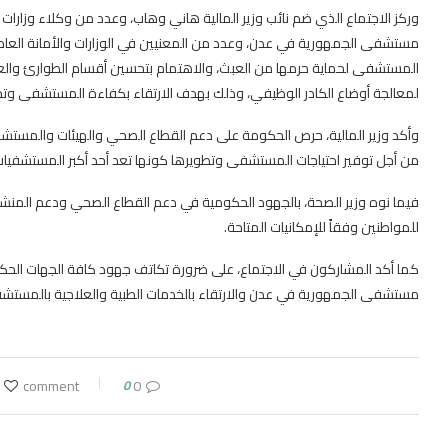
وركز الاجتماع الذي ضم نائب وزير المالية هاني وهاب، وعدد من وكلاء وزارات ا
مستشفى الجمهورية في عدن، وعدد من المعنيين في الوزارات والأمانة العامة
المستشفى لحماية حرمها من العبث، والاهتمام بتحسين أقسام الطوارئ والعيادا
لمعالجة أوضاع الكادر الوظيفي، وذلك بهدف الارتقاء بكفاءة المستشفى وت
وأكد وزير المالية، حرص الحكومة على دعم القطاع الصحي والهيئات والمست
من أجل توفير احتياجات المستشفى وتطويرها كونها تعد أحد أكبر المستشفيات
فيما نوه وزير الصحة، بالجهود الحكومية في دعم القطاع الصحي ودعم المنش
للمواطنين وفقاً للإمكانيات المتاحة.
كما أكد المشاركون في الاجتماع، على ضرورة تكاتف جهود كافة الجهات الحكو
مستشفى الجمهورية في عدن والارتقاء بالخدمات الطبية والعلاجية بالمستشفى،
0
0 comment