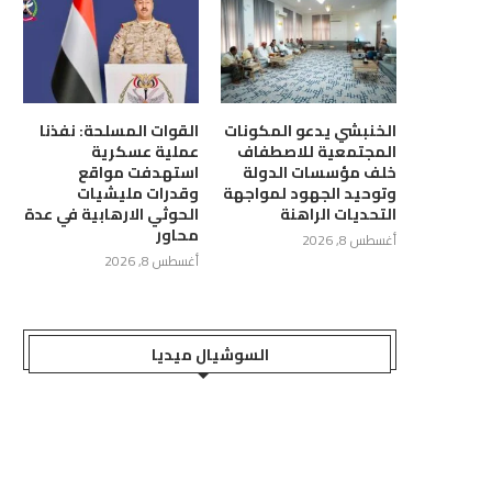
رة الخارجية ترحب ببيان مجلس
وزيرة الخارجية توجه رسالة إلى الأم
الأمن وتؤكد أن...
العام للأمم...
الخنبشي يدعو المكونات
القوات المسلحة: نفذنا
المجتمعية للاصطفاف
عملية عسكرية
أغسطس 8, 2026
أغسطس 8, 2026
خلف مؤسسات الدولة
استهدفت مواقع
وتوحيد الجهود لمواجهة
وقدرات مليشيات
التحديات الراهنة
الحوثي الارهابية في عدة
محاور
أغسطس 8, 2026
أغسطس 8, 2026
السوشيال ميديا