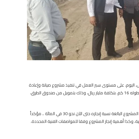
 اليوم، على مستوى سير العمل في تنفيذ مشروع صيانة وإعادة
تأهيل الطريق الدولي العلم – دوفس (الجهة اليمنى) في محافظة أبين، البالغ طوله 16 كم، بتكلفة مليار ريال، وذلك بتمويل من صندوق الطرق،
وتعرف المهندس الماس، من القائمين على تنفيذ المشروع حول جهود تنفيذ المشروع البالغة نسبة إنجازه حتى الآن نحو 30 في المائة .. مؤكداً
ة، وكذا أهمية إنجاز المشروع وفقا للمواصفات الفنية المحددة.