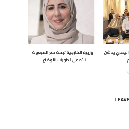
اليمني يدشن
وزيرة الخارجية تبحث مع المبعوث
وزيرة ال
..
الأممي تطورات الأوضاع...
النرو
أغسطس 5, 2026
أ
LEAV