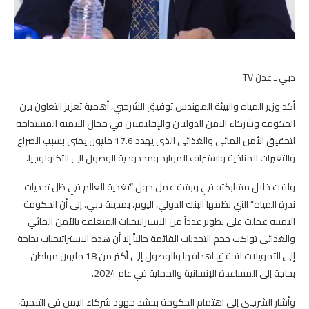
دبي ـ عدن TV
أكد وزير المياه والبيئة المهندس توفيق الشرجبي، أهمية تعزيز التعاون بين
الحكومة وشركاء اليمن الدوليين والإقليميين في مجال التنمية المستدامة
لتحقيق الأمن المائي والغذائي الذي يهدد 17.6 مليون يمني بسبب الصراع
والتغيرات المناخية واستنزاف الموارد ومحدودية الوصول الى التكنولوجيا.
ولفت خلال مشاركته في ورشة عمل حول “تغذية العالم في ظل تحديات
ندرة المياه” التي نظمها البنك الدولي، اليوم، بمدينة دبي، إلى أن الحكومة
اليمنية عملت على تطوير عدداً من الاستراتيجيات المتعلقة بالأمن المائي
والغذائي تواكب حجم التحديات القائمة حالياً إلا أن هذه الاستراتيجيات بحاجة
إلى التمويلات لتحقق اهدافها والوصول إلى أكثر من 18 مليون مواطن
بحاجة إلى المساعدة الإنسانية والحماية في عام 2024.
وأشار الشرجبي إلى اهتمام الحكومة بحشد جهود شركاء اليمن في التنمية،