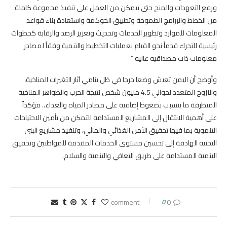
ورفع التعهدات والمنح حتى تتمكن من العمل على تنفيذ مجموعة كاملة
من الخطط والبرامج الطموحة وتطبيق الحوكمة واستعادة بناء قواعد
المعلومات للموارد وتطوير الخدمات وتحديث وتعزيز الرصد والرقابة كخطوات
رئيسية للتحرك قدماً نحو القيام بعمليات التخطيط والتنمية وفقاً لمصادر
معلومات ذات مصداقيه عاليه “
وأوضح أن اليمن تعيش وضعا حرجا في ظل تنامي آثار التغيرات المناخية،
والنزوح المتعدد لحوالي 4.5 مليون شخص نتيجة الحرب والظواهر المناخية
المتطرفة ما يتسبب بضغوط إضافية على مصادر المياه والغذاء.. مؤكداً
على أهمية الانتقال إلى المشاريع المستدامة للتمكن من تأمين الاحتياجات
التنموية بما فيها تحقيق الأمن الغذائي والمائي، وتنفيذ مشاريع البنى
التحتية الهادفة إلى تحسين مستوى الخدمات المقدمة للمواطنين وتحقيق
التنمية المستدامة على طريق التعافي والتنمية والسلام.
0
0 comment