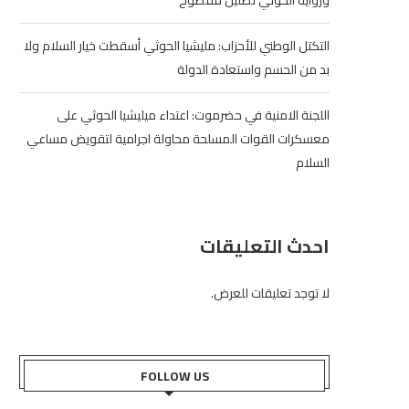
ورواية الحوثي تضليل مفضوح
التكتل الوطني للأحزاب: مليشيا الحوثي أسقطت خيار السلام ولا
بد من الحسم واستعادة الدولة
اللجنة الامنية في حضرموت: اعتداء ميليشيا الحوثي على
معسكرات القوات المسلحة محاولة اجرامية لتقويض مساعي
السلام
احدث التعليقات
لا توجد تعليقات للعرض.
FOLLOW US