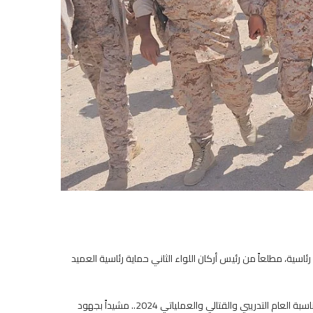
رئاسية، مطلعاً من رئيس أركان اللواء الثاني حماية رئاسية العميد
ونقل رئيس هيئة العمليات إلى أبطال ال تحايا القيادة السياسية والعسكرية بمناسبة العام التدريبي والقتالي والعملياتي 2024.. مشيداً بجهود