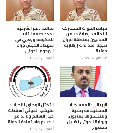
قيادة القوات المشتركة
تحالف دعم الشرعية
للتحالف: إصابة 11 من
يجدد دعمه الثابت
المدنيين بمنطقة نجران
للحكومة ويعزي في
نتيجة اعتداءات إرهابية
شهداء الجيش جراء
حوثية
الهجوم الحوثي
أغسطس 6, 2026
أغسطس 6, 2026
ّمي يستقبل وزير الدولة لشؤون
رئيس الوزراء يؤكد ان الحكومة
المرأة ويؤكد أهمية...
ستواصل توفير كل...
الإرياني: المعسكرات
التكتل الوطني للأحزاب:
المستهدفة يمنية
مليشيا الحوثي أسقطت
أغسطس 6, 2026
أغسطس 6, 2026
ومنتسبوها يمنيون..
خيار السلام ولا بد من
ورواية الحوثي تضليل
الحسم واستعادة الدولة
مفضوح
أغسطس 6, 2026