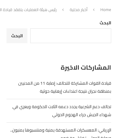
Home
أخبار محلية
رئيس هيئة العمليات يتفقد قيادة الل
البحث
البحث
المشاركات الاخيرة
قيادة القوات المشتركة للتحالف: إصابة 11 من المدنيين
بمنطقة نجران نتيجة اعتداءات إرهابية حوثية
تحالف دعم الشرعية يجدد دعمه الثابت للحكومة ويعزي في
شهداء الجيش جراء الهجوم الحوثي
الإرياني: المعسكرات المستهدفة يمنية ومنتسبوها يمنيون..