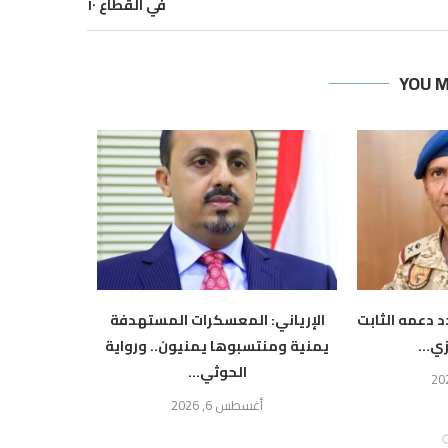
في القطاع ١٠
YOU M
 دعمه الثابت
الإرياني: المعسكرات المستهدفة
التكتل ال
ي...
يمنية ومنتسبوها يمنيون.. ورواية
الحوثي أ
الحوثي...
أ
أغسطس 6, 2026