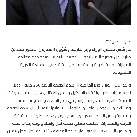
عدن – عدن TV:
عبر رئيس مجلس الوزراء وزير الخارجية وشؤون المغتربين الدكتور احمد بن
مبارك، عن تقديره الكبير لتحويل الدفعة الثانية من منحة دعم معالجة
الموازنة العامة للدولة والمقدمة من الاشقاء في المملكة العربية
السعودية.
واكد رئيس الوزراء وزير الخارجية ان هذه الدفعة البالغة 250 مليون دولار
لدعم مرتبات واجور ونفقات التشغيل والامن الغذائي، هي استمرار لموقف
المملكة العربية السعودية الراسخ في دعم الشعب والحكومة اليمنية
ومساعدتها للنهوض بواجباتها والوفاء بالتزاماتها.. لافتا الى ان هذه الدفعة
وما سبقها من الدعم السعودي السخي وفي هذه الظروف الاستثنائية
الحرجة والمتغيرات العالمية يعطي دفعة أمل وإنقاذ ويوجه رسالة محبة
وتضامن الى الشعب اليمني، وان هذه المواقف كانت وستظل محل تثمين