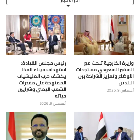
وزيرة الخارجية تبحث مع
رئيس مجلس القيادة:
السفير السعودي مستجدات
استهداف ميناء المخا
الأوضاع وتعزيز الشراكة بين
يكشف حرب المليشيات
البلدين
الممنهجة على مقدرات
الشعب اليمني وشرايين
أغسطس 9, 2026
حياته
أغسطس 9, 2026