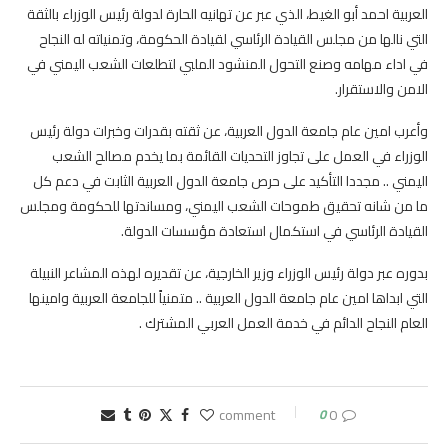
العربية احمد أبو الغيط، الذي عبر عن تهانيه الحارة لدولة رئيس الوزراء بالثقة
التي نالها من مجلس القيادة الرئاسي لقيادة الحكومة، وتمنياته له النجاح
في اداء مهامه وصنع التحول المنشود الملبي لتطلعات الشعب اليمني في
الامن والاستقرار.
وأعرب امين عام جامعة الدول العربية، عن ثقته بقدرات وخبرات دولة رئيس
الوزراء في العمل على تجاوز التحديات القائمة بما يخدم مصالح الشعب
اليمني .. مجددا التأكيد على حرص جامعة الدول العربية الثابت في دعم كل
ما من شانه تحقيق طموحات الشعب اليمني، ومساندتها للحكومة ومجلس
القيادة الرئاسي في استكمال استعادة مؤسسات الدولة.
بدوره عبر دولة رئيس الوزراء وزير الخارجية، عن تقديره لهذه المشاعر النبيلة
التي ابداها امين عام جامعة الدول العربية .. متمنياً للجامعة العربية وامينها
العام النجاح الدائم في خدمة العمل العربي المشترك .
0
0 comment