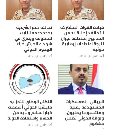
قيادة القوات المشتركة
تحالف دعم الشرعية
للتحالف: إصابة 11 من
يجدد دعمه الثابت
المدنيين بمنطقة نجران
للحكومة ويعزي في
نتيجة اعتداءات إرهابية
شهداء الجيش جراء
حوثية
الهجوم الحوثي
أغسطس 6, 2026
أغسطس 6, 2026
ّمي يستقبل وزير الدولة لشؤون
رئيس الوزراء يؤكد ان الحكومة
المرأة ويؤكد أهمية...
ستواصل توفير كل...
أغسطس 6, 2026
أغسطس 6, 2026
الإرياني: المعسكرات
التكتل الوطني للأحزاب:
المستهدفة يمنية
مليشيا الحوثي أسقطت
ومنتسبوها يمنيون..
خيار السلام ولا بد من
ورواية الحوثي تضليل
الحسم واستعادة الدولة
مفضوح
أغسطس 6, 2026