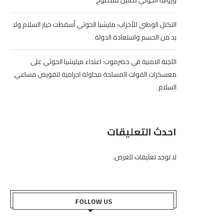
ورواية الحوثي تضليل مفضوح
التكتل الوطني للأحزاب: مليشيا الحوثي أسقطت خيار السلام ولا
بد من الحسم واستعادة الدولة
اللجنة الامنية في حضرموت: اعتداء ميليشيا الحوثي على
معسكرات القوات المسلحة محاولة اجرامية لتقويض مساعي
السلام
احدث التعليقات
لا توجد تعليقات للعرض.
FOLLOW US