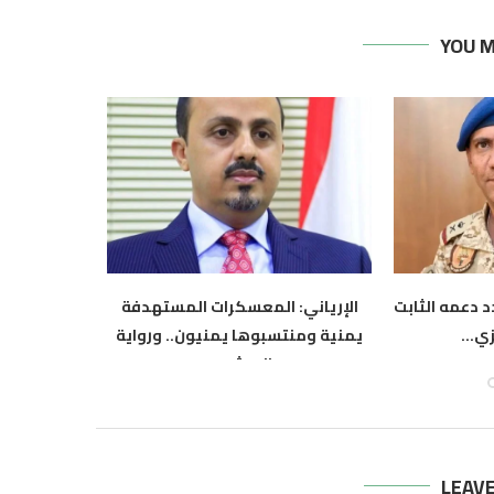
YOU M
 دعمه الثابت
الإرياني: المعسكرات المستهدفة
التكتل ال
ي...
يمنية ومنتسبوها يمنيون.. ورواية
الحوثي أ
الحوثي...
أ
أغسطس 6, 2026
LEAV