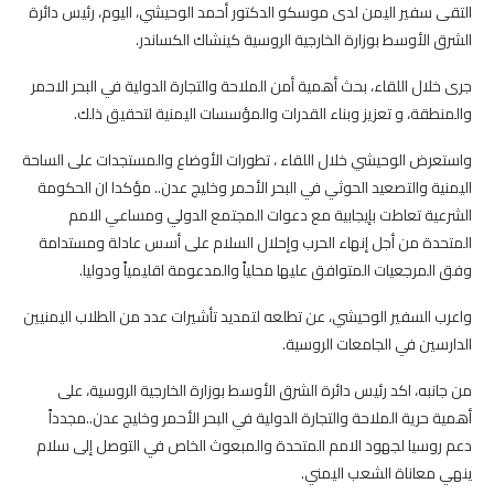
التقى سفير اليمن لدى موسكو الدكتور أحمد الوحيشي، اليوم، رئيس دائرة
الشرق الأوسط بوزارة الخارجية الروسية كينشاك الكساندر.
جرى خلال اللقاء، بحث أهمية أمن الملاحة والتجارة الدولية في البحر الاحمر
والمنطقة، و تعزيز وبناء القدرات والمؤسسات اليمنية لتحقيق ذلك.
واستعرض الوحيشي خلال اللقاء ، تطورات الأوضاع والمستجدات على الساحة
اليمنية والتصعيد الحوثي في البحر الأحمر وخليج عدن.. مؤكدا ان الحكومة
الشرعية تعاطت بإيجابية مع دعوات المجتمع الدولي ومساعي الامم
المتحدة من أجل إنهاء الحرب وإحلال السلام على أسس عادلة ومستدامة
وفق المرجعيات المتوافق عليها محلياً والمدعومة اقليمياً ودوليا.
واعرب السفير الوحيشي، عن تطلعه لتمديد تأشيرات عدد من الطلاب اليمنيين
الدارسين في الجامعات الروسية.
من جانبه، اكد رئيس دائرة الشرق الأوسط بوزارة الخارجية الروسية، على
أهمية حرية الملاحة والتجارة الدولية في البحر الأحمر وخليج عدن..مجدداً
دعم روسيا لجهود الامم المتحدة والمبعوث الخاص في التوصل إلى سلام
ينهي معاناة الشعب اليمني.