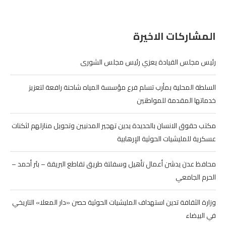
المشاركات الاخيرة
رئيس مجلس القيادة يعزي رئيس مجلس الشورى
السلطة المحلية بمأرب تسلم فرع مؤسسة المياه شاحنة رافعة لتعزيز
خدماتها المقدمة للمواطنين
مكتب حقوق الانسان بالحديدة يدين تهجير المدنيين وتحويل منازلهم لثكنات
عسكرية للمليشيات الحوثية الإرهابية
محافظ عدن يدشن أعمال تأهيل وسفلتة طريق تقاطع البريقة – بئر أحمد –
الحرم الجامعي
وزارة الثقافة تدين استهداف المليشيات الحوثية حصن «دار المعلا» التاريخي
في البيضاء