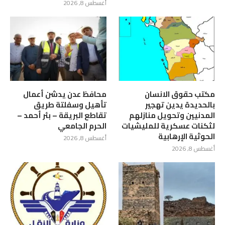
أغسطس 8, 2026
مكتب حقوق الانسان
محافظ عدن يدشن أعمال
بالحديدة يدين تهجير
تأهيل وسفلتة طريق
المدنيين وتحويل منازلهم
تقاطع البريقة – بئر أحمد –
لثكنات عسكرية للمليشيات
الحرم الجامعي
الحوثية الإرهابية
أغسطس 8, 2026
أغسطس 8, 2026