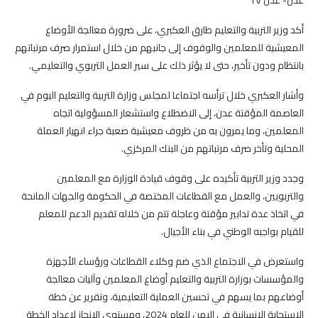
أكد وزير التربية والتعليم طارق العكبري، على ضرورة معالجة الأوضاع
المعيشية للمعلمين والوقوف إلى جانبهم من خلال استمرار صرف مرتباتهم
بانتظام ودون تأخير، حتى لا يؤثر ذلك على سير العمل التربوي والتعليمي.
وأشار العكبري خلال ترأسه اجتماعا لمجلس وزارة التربية والتعليم اليوم في
العاصمة المؤقتة عدن، إلى الاضطلاع واستشعار المسؤولية اتجاه
المعلمين، وما يمرون به من ظروف معيشية صعبة جراء انهيار العملة
المحلية وتأخر صرف مرتباتهم من البنك المركزي.
وجدد وزير التربية تأكيده على وقوف قيادة الوزارة مع المعلمين
والتربويين، والعمل مع القطاعات المختصة في الحكومة والجهات المانحة
في اتخاذ عدة تدابير مؤقتة وعاجلة تتم من خلاله تقديم الدعم للمعلم
للقيام بواجبه الوطني في بناء الأجيال.
واستعرض في الاجتماع الذي ضم وكلاء القطاعات ورؤساء الأجهزة
والمؤسسات بوزارة التربية والتعليم أوضاع المعلمين وآليات معالجة
أوضاعهم بما يسهم في تحسين العملية التعليمية، وتقرير عن خطة
الاستجابة الإنسانية في اليمن للعام 2024، ومستوى الإنجاز لإعداد الخطة