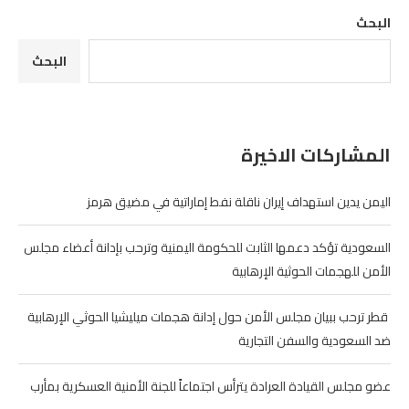
البحث
البحث
المشاركات الاخيرة
اليمن يدين استهداف إيران ناقلة نفط إماراتية في مضيق هرمز
السعودية تؤكد دعمها الثابت للحكومة اليمنية وترحب بإدانة أعضاء مجلس
الأمن للهجمات الحوثية الإرهابية
‏ قطر ترحب ببيان مجلس الأمن حول إدانة هجمات ميليشيا الحوثي الإرهابية
ضد السعودية والسفن التجارية
عضو مجلس القيادة العرادة يترأس اجتماعاً للجنة الأمنية العسكرية بمأرب