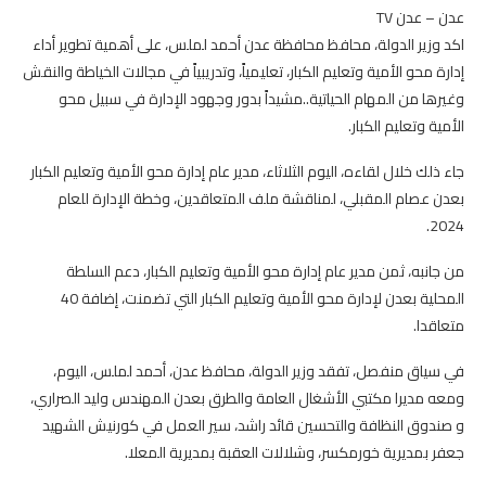
عدن – عدن TV
اكد وزير الدولة، محافظ محافظة عدن أحمد لملس، على أهمية تطوير أداء
إدارة محو الأمية وتعليم الكبار، تعليمياً، وتدريبياً في مجالات الخياطة والنقش
وغيرها من المهام الحياتية..مشيداً بدور وجهود الإدارة في سبيل محو
الأمية وتعليم الكبار.
جاء ذلك خلال لقاءه، اليوم الثلاثاء، مدير عام إدارة محو الأمية وتعليم الكبار
بعدن عصام المقبلي، لمناقشة ملف المتعاقدين، وخطة الإدارة للعام
2024.
من جانبه، ثمن مدير عام إدارة محو الأمية وتعليم الكبار، دعم السلطة
المحلية بعدن لإدارة محو الأمية وتعليم الكبار التي تضمنت، إضافة 40
متعاقدا.
في سياق منفصل، تفقد وزير الدولة، محافظ عدن، أحمد لملس، اليوم،
ومعه مديرا مكتبي الأشغال العامة والطرق بعدن المهندس وليد الصراري،
و صندوق النظافة والتحسين قائد راشد، سير العمل في كورنيش الشهيد
جعفر بمديرية خورمكسر، وشلالات العقبة بمديرية المعلا.