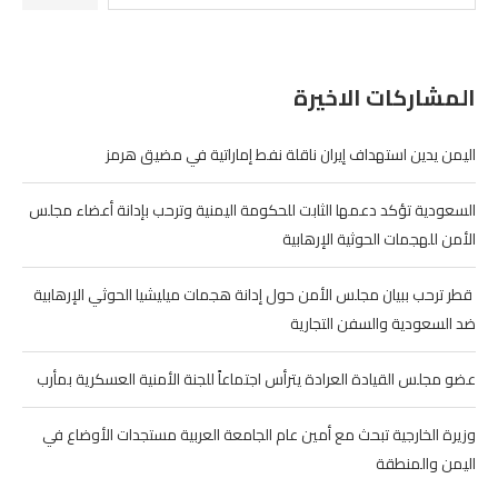
المشاركات الاخيرة
اليمن يدين استهداف إيران ناقلة نفط إماراتية في مضيق هرمز
السعودية تؤكد دعمها الثابت للحكومة اليمنية وترحب بإدانة أعضاء مجلس
الأمن للهجمات الحوثية الإرهابية
‏ قطر ترحب ببيان مجلس الأمن حول إدانة هجمات ميليشيا الحوثي الإرهابية
ضد السعودية والسفن التجارية
عضو مجلس القيادة العرادة يترأس اجتماعاً للجنة الأمنية العسكرية بمأرب
وزيرة الخارجية تبحث مع أمين عام الجامعة العربية مستجدات الأوضاع في
اليمن والمنطقة