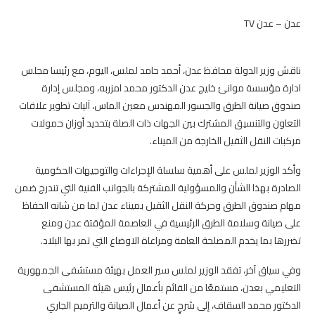
عدن – عدن TV
ناقش وزير الدولة محافظ عدن، أحمد حامد لملس، اليوم، مع رئيسا مجلس
ادارة مؤسسة موانئ خليج عدن الدكتور محمد امزربه، ومجلس إدارة
صندوق صيانة الطرق والجسور المهندس معين الماس، آليات تطوير علاقات
التعاون والتنسيق المشترك بين الجهات ذات الصلة بتحديد أوزان حمولات
مركبات النقل الثقيل الخارجة من الميناء.
وأكد الوزير لملس على أهمية سلسلة الإجراءات والتوجيهات الحكومية
الصادرة بهذا الشأن والمسؤولية المشتركة بالجوانب الفنية التي تندرج ضمن
مهام صندوق الطرق وحركة النقل الثقيل بميناء عدن لما من شانه الحفاظ
على صيانة وسلامة الطرق الرئيسية في العاصمة المؤقتة عدن ومنع
تضررها بما يخدم المصلحة العامة ومراعاة الاوضاع التي تمر بها البلاد.
وفي سياق آخر، تفقد الوزير لملس سير العمل بهيئة مستشفى الجمهورية
التعليمي بعدن، مستمعًا من القائم بأعمال رئيس هيئة المستشفى
الدكتور محمد السقاف، إلى شرحٍ عن أعمال الصيانة والترميم الجاري