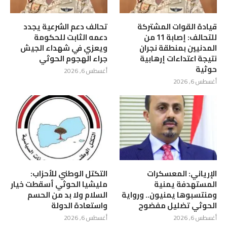
قيادة القوات المشتركة
تحالف دعم الشرعية يجدد
للتحالف: إصابة 11 من
دعمه الثابت للحكومة
المدنيين بمنطقة نجران
ويعزي في شهداء الجيش
نتيجة اعتداءات إرهابية
جراء الهجوم الحوثي
حوثية
أغسطس 6, 2026
أغسطس 6, 2026
الإرياني: المعسكرات
التكتل الوطني للأحزاب:
المستهدفة يمنية
مليشيا الحوثي أسقطت خيار
ومنتسبوها يمنيون.. ورواية
السلام ولا بد من الحسم
الحوثي تضليل مفضوح
واستعادة الدولة
أغسطس 6, 2026
أغسطس 6, 2026