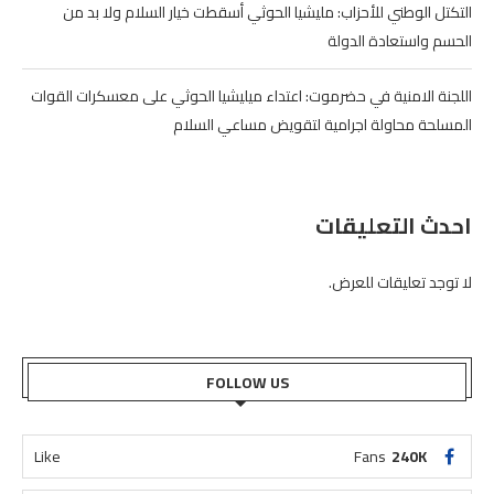
التكتل الوطني للأحزاب: مليشيا الحوثي أسقطت خيار السلام ولا بد من
الحسم واستعادة الدولة
اللجنة الامنية في حضرموت: اعتداء ميليشيا الحوثي على معسكرات القوات
المسلحة محاولة اجرامية لتقويض مساعي السلام
احدث التعليقات
لا توجد تعليقات للعرض.
FOLLOW US
Like
Fans
240K