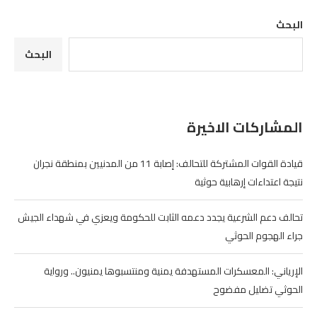
البحث
البحث
المشاركات الاخيرة
قيادة القوات المشتركة للتحالف: إصابة 11 من المدنيين بمنطقة نجران
نتيجة اعتداءات إرهابية حوثية
تحالف دعم الشرعية يجدد دعمه الثابت للحكومة ويعزي في شهداء الجيش
جراء الهجوم الحوثي
الإرياني: المعسكرات المستهدفة يمنية ومنتسبوها يمنيون.. ورواية
الحوثي تضليل مفضوح