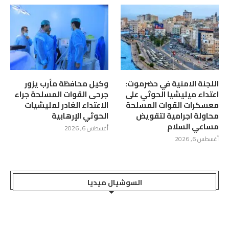
اللجنة الامنية في حضرموت:
وكيل محافظة مأرب يزور
اعتداء ميليشيا الحوثي على
جرحى القوات المسلحة جراء
معسكرات القوات المسلحة
الاعتداء الغادر لمليشيات
محاولة اجرامية لتقويض
الحوثي الإرهابية
مساعي السلام
أغسطس 6, 2026
أغسطس 6, 2026
السوشيال ميديا