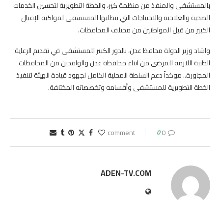
بالمستشفى والمنفذ من منظمة كير، والخطة التطويرية لتحسين الخدمات
الصحية والعلاجية والاحتياجات التي تتطلبها المستشفى لمواكبة الإقبال
الكبير من قبل المواطنين من مختلف المحافظات.
واشاد وزير الدولة محافظ عدن، بالدور الكبير للمستشفى في تقديم الرعاية
الطبية اللازمة للمرضى من ابناء محافظة عدن والوافدين من المحافظات
المجاورة.. موكداً دعم السلطة المحلية الكامل لجهود قيادة الهيئة لتنفيذ
الخطة التطويرية للمستشفى وأقسامه وتخصصاته المختلفة.
0
0 comment
ADEN-TV.COM