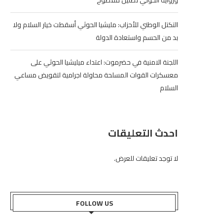
ورواية الحوثي تضليل مفضوح
التكتل الوطني للأحزاب: مليشيا الحوثي أسقطت خيار السلام ولا
بد من الحسم واستعادة الدولة
اللجنة الامنية في حضرموت: اعتداء ميليشيا الحوثي على
معسكرات القوات المسلحة محاولة اجرامية لتقويض مساعي
السلام
احدث التعليقات
لا توجد تعليقات للعرض.
FOLLOW US