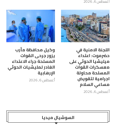
أغسطس 6, 2026
اللجنة الامنية في
وكيل محافظة مأرب
حضرموت: اعتداء
يزور جرحى القوات
ّمي يستقبل وزير الدولة لشؤون
رئيس الوزراء يؤكد ان الحكومة
ميليشيا الحوثي على
المسلحة جراء الاعتداء
معسكرات القوات
الغادر لمليشيات الحوثي
المرأة ويؤكد أهمية...
ستواصل توفير كل...
المسلحة محاولة
الإرهابية
أغسطس 6, 2026
أغسطس 6, 2026
اجرامية لتقويض
أغسطس 6, 2026
مساعي السلام
أغسطس 6, 2026
السوشيال ميديا