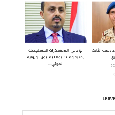
 دعمه الثابت
الإرياني: المعسكرات المستهدفة
التكتل ال
ي...
يمنية ومنتسبوها يمنيون.. ورواية
الحوثي أ
الحوثي...
أ
أغسطس 6, 2026
LEAV