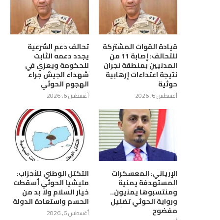
قيادة القوات المشتركة
تحالف دعم الشرعية
للتحالف: إصابة 11 من
يجدد دعمه الثابت
المدنيين بمنطقة نجران
للحكومة ويعزي في
نتيجة اعتداءات إرهابية
شهداء الجيش جراء
حوثية
الهجوم الحوثي
أغسطس 6, 2026
أغسطس 6, 2026
الإرياني: المعسكرات
التكتل الوطني للأحزاب:
المستهدفة يمنية
مليشيا الحوثي أسقطت
ومنتسبوها يمنيون..
خيار السلام ولا بد من
ورواية الحوثي تضليل
الحسم واستعادة الدولة
مفضوح
أغسطس 6, 2026