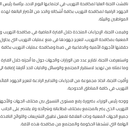
ناقشت اللجنة العليا لمكافحة التهريب في اجتماعها اليوم الاحد، برئاسة رئيس 
الجهود الرامية لمكافحة التهريب بكافة أشكاله والحد من الأضرار البالغة له
المواطنين والبيئة.
وقيمت اللجنة، الإجراءات المتخذة خلال الفترة الماضية في مكافحة التهريب وتشدي
المعنية بمكافحة التهريب، لتعزيز جهودها في منع عمليات التهريب التي يحاول م
حققتها الأجهزة الأمنية والدفاعية في ضبط ومكافحة عمليات التهريب بكافة اش
واستعرضت اللجنة، تقارير عدد من الوزارات والجهات حول ما أنجزته خلال الفت
وما تمثله من تهديد لاستقرار المجتمع والوسائل والاليات للحد آثارها، إضافة الى
وأقرت اللجنة، اتخاذ مجموعة من الاجراءات والتدابير الرادعة لتعزيز الجهود ال
التهريب في كافة المناطق الحدودية.
ووجه رئيس الوزراء، بضرورة رفع مستوى التنسيق بين مختلف الجهات والأجه
التهريب الذي يضر بالمجتمع بمختلف قطاعاته وشرائحه ولا يقتصر على الجانب
جميع الجهات المعنية وذات العلاقة تفعيل تطبيق التشريعات واللوائح النافذة
الهامة التي تنشدها الحكومة والمجتمع من مكافحة هذه الآفة.