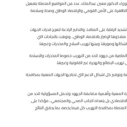
الوزراء الدكتور معين عبدالملك، عدد من المواضيع المتصلة بتفعيل
ذه الظاهرة على الأمن القومي والإقتصاد الوطني وصحة وسلامة
د الرقابة على المنافذ، والتدابير الرادعة لتعزيز قدرات الجهات
نفذوها الإضرار بالاقتصاد الوطني.. ونوهت بالنجاحات التي
كالها وصورها، وبينها تهريب السلاح والمخدرات وغيرها.
رة الماضية من جهود للحد من التهريب خصوصا المخدرات والاسلحة
 تهريب البضائع والهجرة غير القانونية وغيرها.
قائمة وتوفير كل اشكال الدعم التي تحتاجها الجهات المعنية بمكافحة
زة المعنية وأهمية مضاعفة الجهود وتحمل المسؤولية للحد من
 الاقتصادي بل يتعداه للجانب الصحي والمجتمعي.. مؤكدا على
 المتصلة بمكافحة التهريب كل فيما يخصه، بما يحقق النتائج