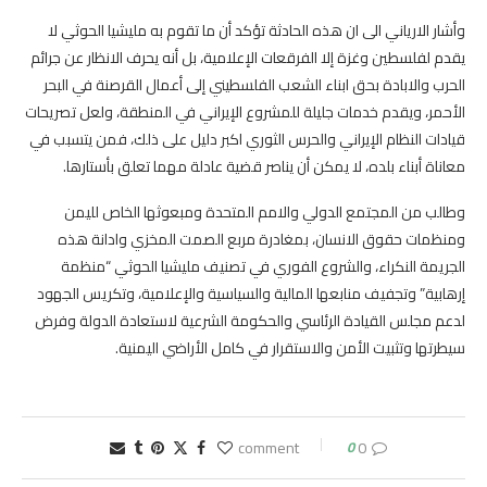
وأشار الارياني الى ان هذه الحادثة تؤكد أن ما تقوم به مليشيا الحوثي لا
يقدم لفلسطين وغزة إلا الفرقعات الإعلامية، بل أنه يحرف الانظار عن جرائم
الحرب والابادة بحق ابناء الشعب الفلسطيني إلى أعمال القرصنة في البحر
الأحمر، ويقدم خدمات جليلة للمشروع الإيراني في المنطقة، ولعل تصريحات
قيادات النظام الإيراني والحرس الثوري اكبر دليل على ذلك، فمن يتسبب في
معاناة أبناء بلده، لا يمكن أن يناصر قضية عادلة مهما تعلق بأستارها.
وطالب من المجتمع الدولي والامم المتحدة ومبعوثها الخاص لليمن
ومنظمات حقوق الانسان، بمغادرة مربع الصمت المخزي وادانة هذه
الجريمة النكراء، والشروع الفوري في تصنيف مليشيا الحوثي “منظمة
إرهابية” وتجفيف منابعها المالية والسياسية والإعلامية، وتكريس الجهود
لدعم مجلس القيادة الرئاسي والحكومة الشرعية لاستعادة الدولة وفرض
سيطرتها وتثبيت الأمن والاستقرار في كامل الأراضي اليمنية.
0
0 comment