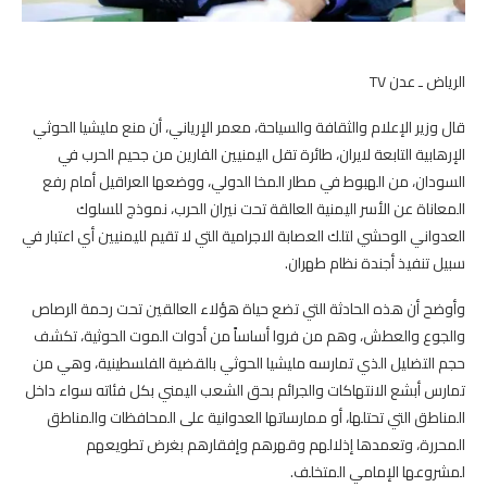
الرياض ـ عدن TV
قال وزير الإعلام والثقافة والسياحة، معمر الإرياني، أن منع مليشيا الحوثي
الإرهابية التابعة لايران، طائرة تقل اليمنيين الفارين من جحيم الحرب في
السودان، من الهبوط في مطار المخا الدولي، ووضعها العراقيل أمام رفع
المعاناة عن الأسر اليمنية العالقة تحت نيران الحرب، نموذج للسلوك
العدواني الوحشي لتلك العصابة الاجرامية التي لا تقيم لليمنيين أي اعتبار في
سبيل تنفيذ أجندة نظام طهران.
وأوضح أن هذه الحادثة التي تضع حياة هؤلاء العالقين تحت رحمة الرصاص
والجوع والعطش، وهم من فروا أساساً من أدوات الموت الحوثية، تكشف
حجم التضليل الذي تمارسه مليشيا الحوثي بالقضية الفلسطينية، وهي من
تمارس أبشع الانتهاكات والجرائم بحق الشعب اليمني بكل فئاته سواء داخل
المناطق التي تحتلها، أو ممارساتها العدوانية على المحافظات والمناطق
المحررة، وتعمدها إذلالهم وقهرهم وإفقارهم بغرض تطويعهم
لمشروعها الإمامي المتخلف.