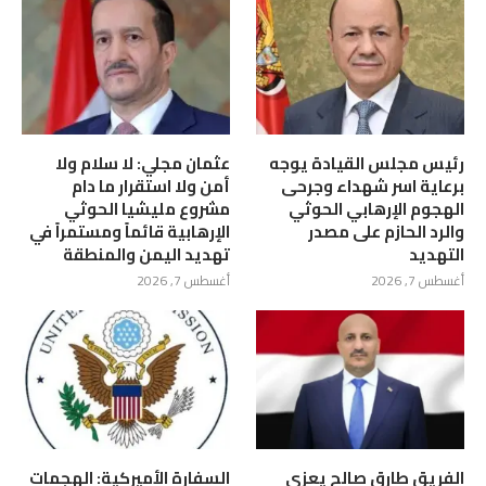
رئيس مجلس القيادة يوجه
عثمان مجلي: لا سلام ولا
برعاية اسر شهداء وجرحى
أمن ولا استقرار ما دام
الهجوم الإرهابي الحوثي
مشروع مليشيا الحوثي
والرد الحازم على مصدر
الإرهابية قائماً ومستمراً في
التهديد
تهديد اليمن والمنطقة
أغسطس 7, 2026
أغسطس 7, 2026
الفريق طارق صالح يعزي
السفارة الأميركية: الهجمات