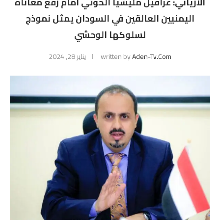
الارياني: عراقيل مليشيا الحوثي أمام رفع معاناة
اليمنيين العالقين في السودان يمثل نموذج
لسلوكها الوحشي
Aden-Tv.com
written by
يناير 28, 2024