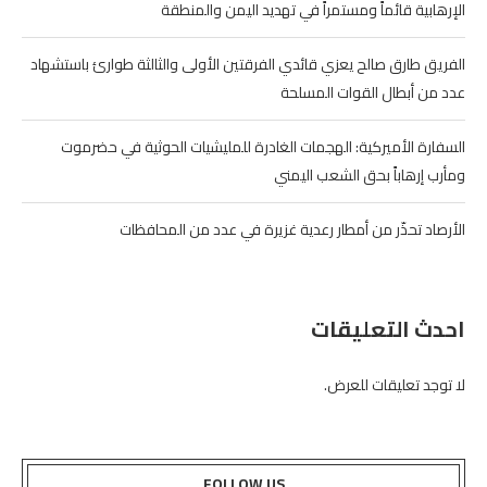
الإرهابية قائماً ومستمراً في تهديد اليمن والمنطقة
الفريق طارق صالح يعزي قائدي الفرقتين الأولى والثالثة طوارئ باستشهاد
عدد من أبطال القوات المسلحة
السفارة الأميركية: الهجمات الغادرة للمليشيات الحوثية في حضرموت
ومأرب إرهاباً بحق الشعب اليمني
الأرصاد تحذّر من أمطار رعدية غزيرة في عدد من المحافظات
احدث التعليقات
لا توجد تعليقات للعرض.
FOLLOW US