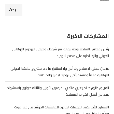
البحث
المشاركات الاخيرة
رئيس مجلس القيادة يوجه برعاية اسر شهداء وجرحى الهجوم الإرهابي
الحوثي والرد الحازم على مصدر التهديد
عثمان مجلي: لا سلام ولا أمن ولا استقرار ما دام مشروع مليشيا الحوثي
الإرهابية قائماً ومستمراً في تهديد اليمن والمنطقة
الفريق طارق صالح يعزي قائدي الفرقتين الأولى والثالثة طوارئ باستشهاد
عدد من أبطال القوات المسلحة
السفارة الأميركية: الهجمات الغادرة للمليشيات الحوثية في حضرموت
ومأرب إرهاباً بحق الشعب اليمني