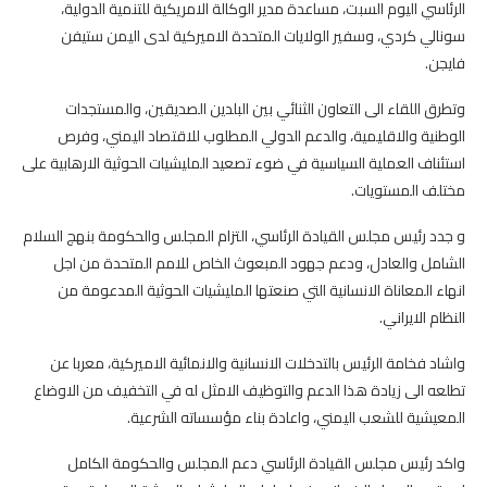
الرئاسي اليوم السبت، مساعدة مدير الوكالة الامريكية للتنمية الدولية،
سونالي كردي، وسفير الولايات المتحدة الاميركية لدى اليمن ستيفن
فايجن.
وتطرق اللقاء الى التعاون الثنائي بين البلدين الصديقين، والمستجدات
الوطنية والاقليمية، والدعم الدولي المطلوب للاقتصاد اليمني، وفرص
استئناف العملية السياسية في ضوء تصعيد المليشيات الحوثية الارهابية على
مختلف المستويات.
و جدد رئيس مجلس القيادة الرئاسي، التزام المجلس والحكومة بنهج السلام
الشامل والعادل، ودعم جهود المبعوث الخاص للامم المتحدة من اجل
انهاء المعاناة الانسانية التي صنعتها المليشيات الحوثية المدعومة من
النظام الايراني.
واشاد فخامة الرئيس بالتدخلات الانسانية والانمائية الاميركية، معربا عن
تطلعه الى زيادة هذا الدعم والتوظيف الامثل له في التخفيف من الاوضاع
المعيشية للشعب اليمني، واعادة بناء مؤسساته الشرعية.
واكد رئيس مجلس القيادة الرئاسي دعم المجلس والحكومة الكامل