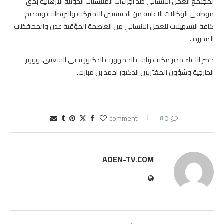
لمجتمع العمل الانساني ضد اجراءات المليشيات الحوثية الارهابية بحق
موظفي الوكالات الاغاثية من الجنسيتين الاميركية والبريطانية وتقديم
كافة التسهيلات للعمل الانساني من العاصمة المؤقتة عدن والمحافظات
المحررة .
حضر اللقاء مدير مكتب رئاسة الجمهورية الدكتور يحيى الشعيبي، ووزير
الخارجية وشؤون المغتربين الدكتور احمد بن مبارك.
0
0 comment
ADEN-TV.COM