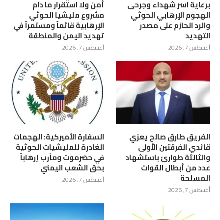
برعاية اسر شهداء وجرحى
أمن ولا استقرار ما دام
الهجوم الإرهابي الحوثي
مشروع مليشيا الحوثي
والرد الحازم على مصدر
الإرهابية قائماً ومستمراً في
التهديد
تهديد اليمن والمنطقة
أغسطس 7, 2026
أغسطس 7, 2026
الفريق طارق صالح يعزي
السفارة الأميركية: الهجمات
قائدي الفرقتين الأولى
الغادرة للمليشيات الحوثية
والثالثة طوارئ باستشهاد
في حضرموت ومأرب إرهاباً
عدد من أبطال القوات
بحق الشعب اليمني
المسلحة
أغسطس 7, 2026
أغسطس 7, 2026