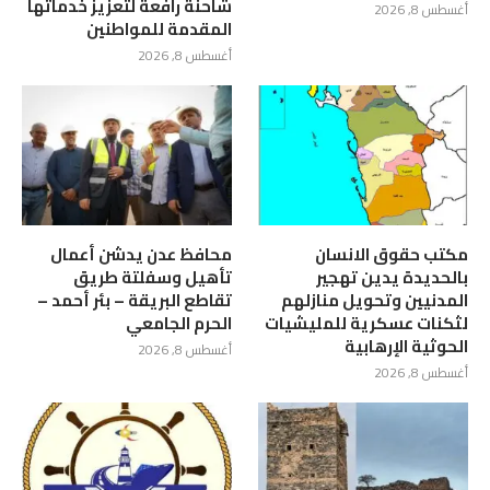
شاحنة رافعة لتعزيز خدماتها
أغسطس 8, 2026
المقدمة للمواطنين
أغسطس 8, 2026
مكتب حقوق الانسان
محافظ عدن يدشن أعمال
بالحديدة يدين تهجير
تأهيل وسفلتة طريق
المدنيين وتحويل منازلهم
تقاطع البريقة – بئر أحمد –
لثكنات عسكرية للمليشيات
الحرم الجامعي
الحوثية الإرهابية
أغسطس 8, 2026
أغسطس 8, 2026