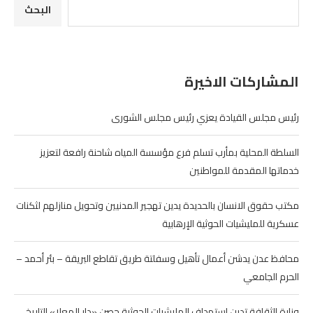
البحث
المشاركات الاخيرة
رئيس مجلس القيادة يعزي رئيس مجلس الشورى
السلطة المحلية بمأرب تسلم فرع مؤسسة المياه شاحنة رافعة لتعزيز
خدماتها المقدمة للمواطنين
مكتب حقوق الانسان بالحديدة يدين تهجير المدنيين وتحويل منازلهم لثكنات
عسكرية للمليشيات الحوثية الإرهابية
محافظ عدن يدشن أعمال تأهيل وسفلتة طريق تقاطع البريقة – بئر أحمد –
الحرم الجامعي
وزارة الثقافة تدين استهداف المليشيات الحوثية حصن «دار المعلا» التاريخي