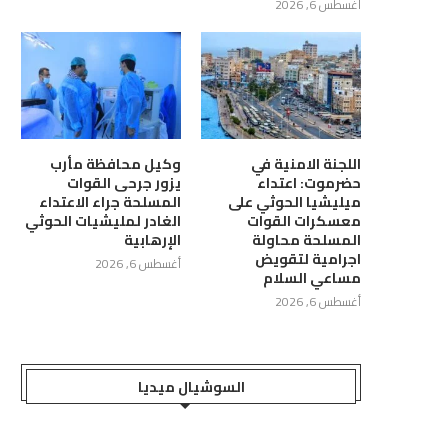
أغسطس 6, 2026
اللجنة الامنية في
وكيل محافظة مأرب
ّمي يستقبل وزير الدولة لشؤون
رئيس الوزراء يؤكد ان الحكومة
حضرموت: اعتداء
يزور جرحى القوات
ميليشيا الحوثي على
المسلحة جراء الاعتداء
المرأة ويؤكد أهمية...
ستواصل توفير كل...
معسكرات القوات
الغادر لمليشيات الحوثي
أغسطس 6, 2026
أغسطس 6, 2026
المسلحة محاولة
الإرهابية
اجرامية لتقويض
أغسطس 6, 2026
مساعي السلام
أغسطس 6, 2026
السوشيال ميديا