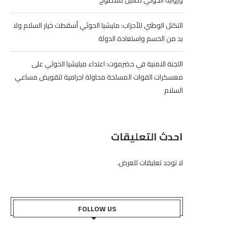
ورواية الحوثي تضليل مفضوح
التكتل الوطني للأحزاب: مليشيا الحوثي أسقطت خيار السلام ولا
بد من الحسم واستعادة الدولة
اللجنة الامنية في حضرموت: اعتداء ميليشيا الحوثي على
معسكرات القوات المسلحة محاولة اجرامية لتقويض مساعي
السلام
احدث التعليقات
لا توجد تعليقات للعرض.
FOLLOW US