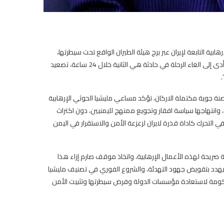
هابية التابعة لإيران عبر برج هيئة الطيران الواقع تحت سيطرتها،
باسقاط طائرة تابعة للأمم المتحدة، لمنعها من الهبوط في محافظة مأرب، ما أدى إلى الغاء الرحلة في حادثة هي الثانية خلال 24 ساعة، تصعيد
.
ة جوية مكتملة الاركان، تؤكد مساعي مليشيا الحوثي الإرهابية
، وانتهاجها سياسة افقار وتجويع ممنهج لليمنيين، دون اكتراث
ا في التحرك كاداة قذرة لايران لزعزعة الأمن والاستقرار في اليمن
ة صريحة لهذه الأعمال الإرهابية، واتخاذ موقف صارم إزاء هذا
، ويهدد بتقويض جهود التهدئة، والشروع الفوري في تصنيف مليشيا
حكومة لاستعادة مؤسسات الدولة وفرض سيطرتها وتثبيت الأمن