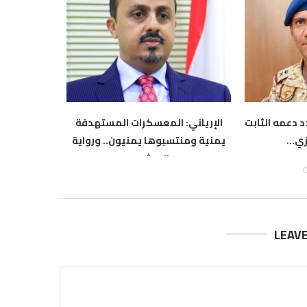
 دعمه الثابت
الإرياني: المعسكرات المستهدفة
التكتل ال
ي...
يمنية ومنتسبوها يمنيون.. ورواية
الحوثي أ
الحوثي...
أ
أغسطس 6, 2026
LEAV