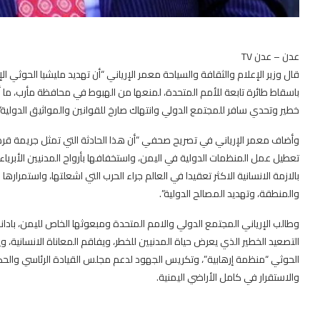
عدن – عدن TV
قال وزير الإعلام والثقافة والسياحة معمر الإرياني “أن تهديد مليشيا الحوثي الإر
خطير وتحدي سافر للمجتمع الدولي وانتهاك صارخ للقوانين والمواثيق الدولية”
وأضاف معمر الإرياني في تصريح صحفي “أن هذا الحادثة التي تمثل جريمة قرصن
تعطيل عمل المنظمات الدولية في اليمن، واستخفافها بأرواح المدنيين الأبرياء
بالازمة الانسانية الاكثر تعقيدا في العالم جراء الحرب التي اشعلتها، واستمراره
والمنطقة، وتهديد المصالح الدولية”.
وطالب الإرياني المجتمع الدولي والامم المتحدة ومبعوثها الخاص لليمن، بادان
التصعيد الخطير الذي يعرض حياة المدنيين للخطر، ويفاقم المعاناة الانسانية
الحوثي “منظمة إرهابية”، وتكريس الجهود لدعم مجلس القيادة الرئاسي وال
والاستقرار في كامل الأراضي اليمنية.