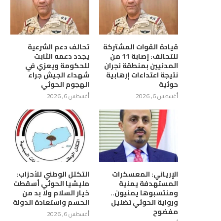
قيادة القوات المشتركة
تحالف دعم الشرعية
للتحالف: إصابة 11 من
يجدد دعمه الثابت
المدنيين بمنطقة نجران
للحكومة ويعزي في
نتيجة اعتداءات إرهابية
شهداء الجيش جراء
حوثية
الهجوم الحوثي
أغسطس 6, 2026
أغسطس 6, 2026
الإرياني: المعسكرات
التكتل الوطني للأحزاب:
المستهدفة يمنية
مليشيا الحوثي أسقطت
ومنتسبوها يمنيون..
خيار السلام ولا بد من
ورواية الحوثي تضليل
الحسم واستعادة الدولة
مفضوح
أغسطس 6, 2026