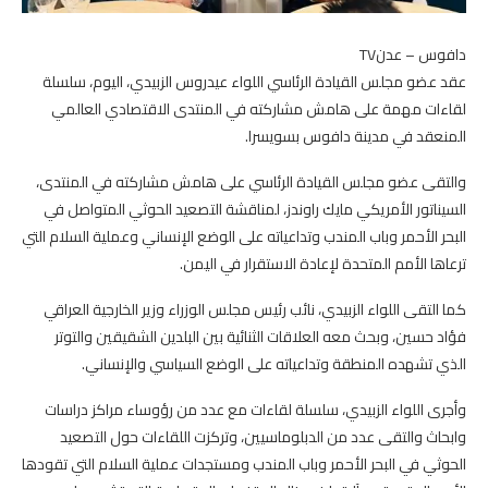
دافوس – عدنTV
عقد عضو مجلس القيادة الرئاسي اللواء عيدروس الزبيدي، اليوم، سلسلة
لقاءات مهمة على هامش مشاركته في المنتدى الاقتصادي العالمي
المنعقد في مدينة دافوس بسويسرا.
والتقى عضو مجلس القيادة الرئاسي على هامش مشاركته في المنتدى،
السيناتور الأمريكي مايك راوندز، لمناقشة التصعيد الحوثي المتواصل في
البحر الأحمر وباب المندب وتداعياته على الوضع الإنساني وعملية السلام التي
ترعاها الأمم المتحدة لإعادة الاستقرار في اليمن.
كما التقى اللواء الزبيدي، نائب رئيس مجلس الوزراء وزير الخارجية العراقي
فؤاد حسين، وبحث معه العلاقات الثنائية بين البلدين الشقيقين والتوتر
الذي تشهده المنطقة وتداعياته على الوضع السياسي والإنساني.
وأجرى اللواء الزبيدي، سلسلة لقاءات مع عدد من رؤوساء مراكز دراسات
وابحاث والتقى عدد من الدبلوماسيين، وتركزت اللقاءات حول التصعيد
الحوثي في البحر الأحمر وباب المندب ومستجدات عملية السلام التي تقودها