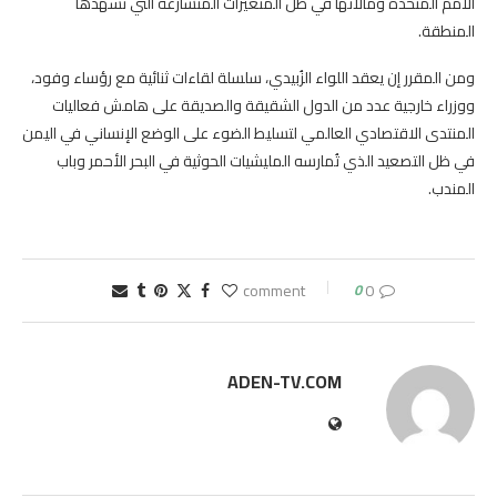
الأمم المتحدة ومآلاتها في ظل المتغيرات المتسارعة التي تشهدها
المنطقة.
ومن المقرر إن يعقد اللواء الزُبيدي، سلسلة لقاءات ثنائية مع رؤساء وفود،
ووزراء خارجية عدد من الدول الشقيقة والصديقة على هامش فعاليات
المنتدى الاقتصادي العالمي لتسليط الضوء على الوضع الإنساني في اليمن
في ظل التصعيد الذي تُمارسه المليشيات الحوثية في البحر الأحمر وباب
المندب.
0
0 comment
ADEN-TV.COM