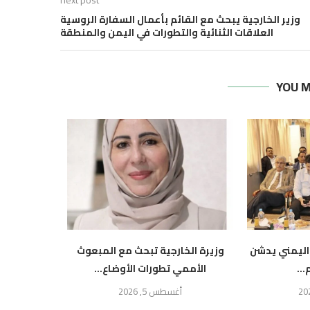
next post
وزير الخارجية يبحث مع القائم بأعمال السفارة الروسية
العلاقات الثنائية والتطورات في اليمن والمنطقة
YOU M
اليمني يدشن
وزيرة الخارجية تبحث مع المبعوث
وزيرة ال
..
الأممي تطورات الأوضاع...
النرو
أغسطس 5, 2026
أ