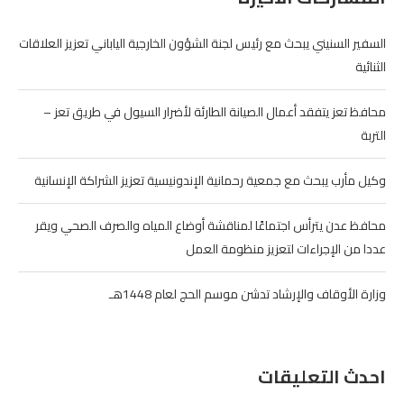
السفير السنيني يبحث مع رئيس لجنة الشؤون الخارجية الياباني تعزيز العلاقات
الثنائية
محافظ تعز يتفقد أعمال الصيانة الطارئة لأضرار السيول في طريق تعز –
التربة
وكيل مأرب يبحث مع جمعية رحمانية الإندونيسية تعزيز الشراكة الإنسانية
محافظ عدن يترأس اجتماعًا لمناقشة أوضاع المياه والصرف الصحي ويقر
عددا من الإجراءات لتعزيز منظومة العمل
وزارة الأوقاف والإرشاد تدشن موسم الحج لعام 1448هـ
احدث التعليقات