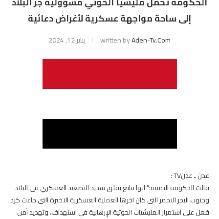
الحكومة تحمل مليشيا الحوثي مسؤولية جر البلاد
إلى ساحة مواجهة عسكرية لأغراض دعائية
Aden-Tv.com
written by
يناير 12, 2024
عدن ـ عدنTV :
قالت الحكومة اليمنية:” انها تتابع بقلق شديد التصعيد العسكري في البلاد
وجنوب البحر الاحمر التي كان اخرها العملية العسكرية الاخيرة التي جاءت كرد
فعل على استمرار المليشيات الحوثية الإرهابية في استهداف، وتهديد أمن