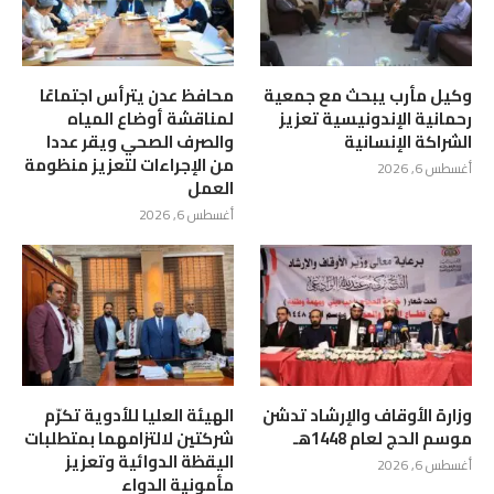
وكيل مأرب يبحث مع جمعية
محافظ عدن يترأس اجتماعًا
رحمانية الإندونيسية تعزيز
لمناقشة أوضاع المياه
الشراكة الإنسانية
والصرف الصحي ويقر عددا
من الإجراءات لتعزيز منظومة
أغسطس 6, 2026
العمل
أغسطس 6, 2026
وزارة الأوقاف والإرشاد تدشن
الهيئة العليا للأدوية تكرّم
موسم الحج لعام 1448هـ
شركتين لالتزامهما بمتطلبات
اليقظة الدوائية وتعزيز
أغسطس 6, 2026
مأمونية الدواء