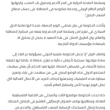
وسلامة الملاحة الدولية في البحر الأحمر ومضيق باب المندب، وارتهانها
لأوامر النظام الإيراني وخدمة مشروعه في المنطقة على حساب مصالح
الشعب اليمني”.
وأكدت الحكومة في بيان صحفي، اليوم الجمعة، مجددا انها صاحبة الحق
السيادي في تعزيز امن وسلامة البحر الاحمر وما يتبعه من استقرار للمنطقة
والعالم، وان الطريق الامثل على هذا الصعيد لا يمكن ان يتحقق الا
باستعادة مؤسسات الدولة الشرعية.
واضاف البيان “إذ تحمل الحكومة مليشيا الحوثي مسؤولية جر البلاد إلى
ساحة مواجهة عسكرية لأغراض دعائية بدعاوى مضللة لا علاقة لها حقيقة
بنصرة الأشقاء في فلسطين المحتلة، فإنها تعيد التذكير بأن بعض سياسات
المجتمع الدولي تجاه الوضع اليمني هي من ساهمت في بقاء وتعزيز
سيطرة هذه المليشيات وشجعتها لارتكاب المزيد من الأعمال العدائية التي
تمثل اليوم تهديدا لأمن واستقرار العالم بأسره.
‏‎كما جددت الحكومة موقفها الثابت والمبدئي من القضية الفلسطينية
العادلة، ومطالبتها بوقف العدوان الإسرائيلي الغاشم في الاراضي المحتلة،
وسرعة إيصال المساعدات الإنسانية للشعب الفلسطيني، والتحذير من