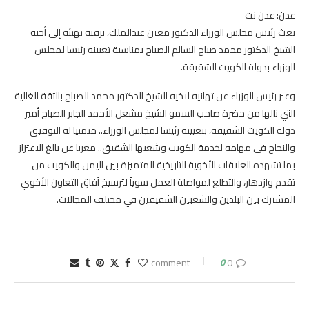
عدن: عدن نت
بعث رئيس مجلس الوزراء الدكتور معين عبدالملك، برقية تهنئة إلى أخيه
الشيخ الدكتور محمد صباح السالم الصباح بمناسبة تعيينه رئيسا لمجلس
الوزراء بدولة الكويت الشقيقة.
وعبر رئيس الوزراء عن تهانيه لاخيه الشيخ الدكتور محمد الصباح بالثقة الغالية
التي نالها من حضرة صاحب السمو الشيخ مشعل الأحمد الجابر الصباح أمير
دولة الكويت الشقيقة، بتعيينه رئيسا لمجلس الوزراء.. متمنيا له التوفيق
والنجاح في مهامه لخدمة الكويت وشعبها الشقيق.. معربا عن بالغ الاعتزاز
بما تشهده العلاقات الأخوية التاريخية المتميزة بين اليمن والكويت من
تقدم وازدهار، والتطلع لمواصلة العمل سوياً لترسيخ آفاق التعاون الأخوي
المشترك بين البلدين والشعبين الشقيقين في مختلف المجالات.
0
0 comment