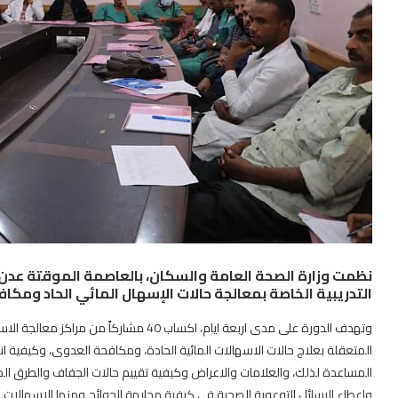
نظمت وزارة الصحة العامة والسكان، بالعاصمة الموقتة عدن، 
التدريبية الخاصة بمعالجة حالات الإسهال المائي الحاد ومكا
وتهدف الدورة على مدى اربعة ايام، اكساب 40 
المتعقلة بعلاج حالات الاسهالات المائية الحادة، ومكافحة العدوى، وكيفية انت
المساعدة لذلك، والعلامات والاعراض وكيفية تقييم حالات الجفاف والطرق المثل
واعطاء الرسائل التوعوية الصحية في كيفية مجابهة الجوائح ومنها الاسهالات ال