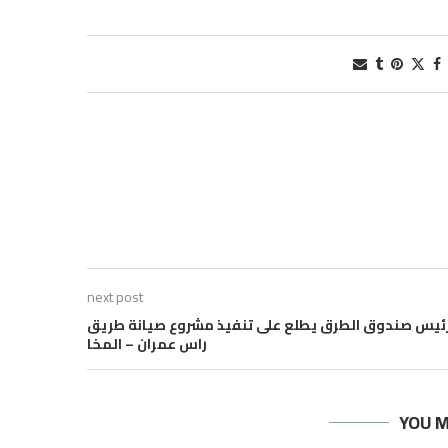
next post
ئيس صندوق الطرق يطلع على تنفيذ مشروع صيانة طريق
راس عمران – المخا
YOU M