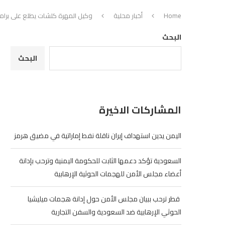
Home
أخبار محلية
وكيل المهرة كلشات يطلع على برام
البحث
البحث
المشاركات الاخيرة
اليمن يدين استهداف إيران ناقلة نفط إماراتية في مضيق هرمز
السعودية تؤكد دعمها الثابت للحكومة اليمنية وترحب بإدانة
أعضاء مجلس الأمن للهجمات الحوثية الإرهابية
‏ قطر ترحب ببيان مجلس الأمن حول إدانة هجمات ميليشيا
الحوثي الإرهابية ضد السعودية والسفن التجارية