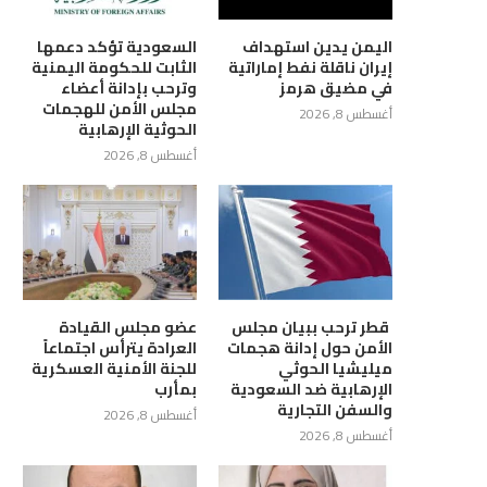
اليمن يدين استهداف
السعودية تؤكد دعمها
إيران ناقلة نفط إماراتية
الثابت للحكومة اليمنية
في مضيق هرمز
وترحب بإدانة أعضاء
مجلس الأمن للهجمات
أغسطس 8, 2026
الحوثية الإرهابية
أغسطس 8, 2026
زارة الثقافة تدين استهداف
وزارة النقل: محاولة المليشيات
مليشيات الحوثية حصن «دار...
استهداف ناقلة نفطية في...
أغسطس 8, 2026
أغسطس 8, 2026
‏ قطر ترحب ببيان مجلس
عضو مجلس القيادة
الأمن حول إدانة هجمات
العرادة يترأس اجتماعاً
ميليشيا الحوثي
للجنة الأمنية العسكرية
الإرهابية ضد السعودية
بمأرب
والسفن التجارية
أغسطس 8, 2026
أغسطس 8, 2026