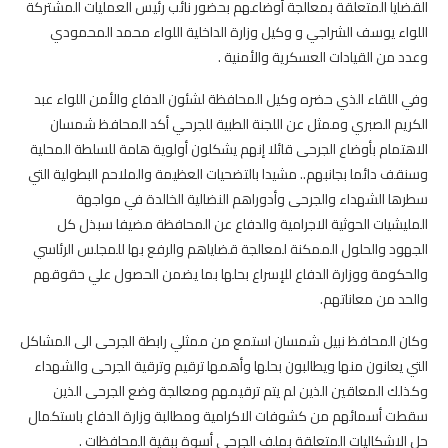
القضايا المتعلقة بمعالجة أوضاعهم بحضور نائب رئيس العمليات المشتركة
اللواء يوسف الشراجي و وكيل وزارة الداخلية اللواء محمد المحمودي
وعدد من القيادات العسكرية والأمنية .
وفي اللقاء الذي حضره وكيل المحافظة لشئون الدفاع والأمن اللواء عبد
الكريم الصبري وممثل عن اللجنة الطبية للجرحي أكد المحافظ شمسان
الاهتمام بأوضاع الجرحى قائلا إنهم يشكلون أولوية هامة للسلطة المحلية
وسنقف دائما بجانبهم.. مشيدا بالتضحيات العظيمة والملاحم البطولية التي
سطرها الشهداء والجرحى وأدوراهم النضالية الخالدة في مواجهة
المليشيات الحوثية الاجرامية والدفاع عن المحافظة مضيفا سبذل كل
الجهود والحلول الممكنة لمعالجة قضاياهم والرفع بها للمجلس الرئاسي
والحكومة ووزارة الدفاع للإسراع بحلها بما يضمن الحصول علي حقوقهم
والحد من معاناتهم.
وكان المحافظ نبيل شمسان استمع من ممثلي رابطة الجرحى الى المشاكل
التي يعانون منها ويطالبون بحلها وأهمها ترقيم وترقية الجرحى والشهداء
وكذلك المعاقين الذين لم يتم ترقيمهم ومعالجة وضع الجرحى الذين
سقطت أسمائهم من كشوفات الاكرامية ومطالبة وزارة الدفاع باستكمال
حل الاشكاليات المتعلقة بملف الجرحى أسوة ببقية المحافظات .