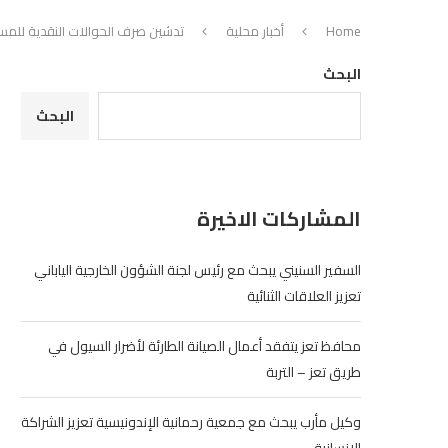
Home
أخبار محلية
تدشين صرف الحوالات النقدية للمست
البحث
البحث
المشاركات الاخيرة
السفير السنيني يبحث مع رئيس لجنة الشؤون الخارجية الياباني
تعزيز العلاقات الثنائية
محافظ تعز يتفقد أعمال الصيانة الطارئة لأضرار السيول في
طريق تعز – التربة
وكيل مأرب يبحث مع جمعية رحمانية الإندونيسية تعزيز الشراكة