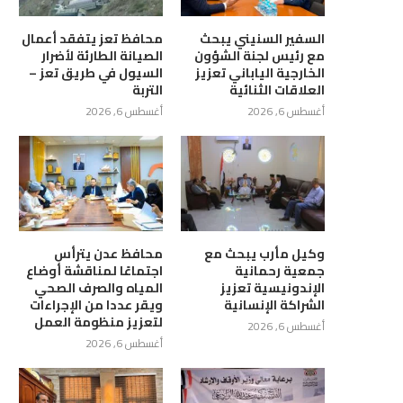
السفير السنيني يبحث
محافظ تعز يتفقد أعمال
مع رئيس لجنة الشؤون
الصيانة الطارئة لأضرار
الخارجية الياباني تعزيز
السيول في طريق تعز –
العلاقات الثنائية
التربة
أغسطس 6, 2026
أغسطس 6, 2026
ظ الضالع يناقش مع رئيس فرع
اجتماع في عدن يناقش استكمال
جهاز الرقابة...
إجراءات منح إجازة...
أغسطس 6, 2026
أغسطس 6, 2026
وكيل مأرب يبحث مع
محافظ عدن يترأس
جمعية رحمانية
اجتماعًا لمناقشة أوضاع
الإندونيسية تعزيز
المياه والصرف الصحي
الشراكة الإنسانية
ويقر عددا من الإجراءات
لتعزيز منظومة العمل
أغسطس 6, 2026
أغسطس 6, 2026