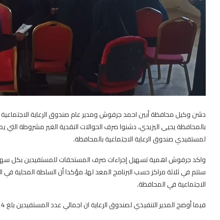
دشن وكيل محافظة أبين احمد جرفوش ومدير عام صندوق الرعاية الاجتماعية ع
بالمحافظة يحيى اليزيدي، دشنوا صرف الحوالات النقدية الغير مشروطة التي يم
لمستفيدي صندوق الرعاية الاجتماعية بالمحافظة.
واكد جرفوش اهمية تسهيل إجراءات صرف المستحقات للمستفيدين بكل سهولة و
ستتم في ثلاثة مراكز حسب البرنامج المعد لها، مؤكدا أن السلطة المحلية ف
الاجتماعية في المحافظة.
فيما أوضح المدير التنفيذي لصندوق الرعاية ان اجمالي عدد المستفيدين بلغ 50214 مستفيدا من جميع مديريات المحافظة.