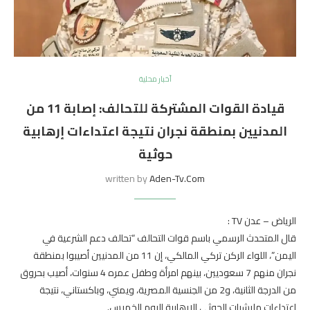
أخبار محلية
قيادة القوات المشتركة للتحالف: إصابة 11 من
المدنيين بمنطقة نجران نتيجة اعتداءات إرهابية
حوثية
written by
Aden-Tv.com
الرياض – عدن TV :
قال المتحدث الرسمي باسم قوات التحالف “تحالف دعم الشرعية في
اليمن”، اللواء الركن تركي المالكي، إن 11 من المدنيين أصيبوا بمنطقة
نجران منهم 7 سعوديين، بينهم امرأة وطفل عمره 4 سنوات، أصيب بحروق
من الدرجة الثانية، و2 من الجنسية المصرية، ويمني، وباكستاني، نتيجة
اعتداءات مليشيات الحوثي الإرهابية اليوم الخميس.