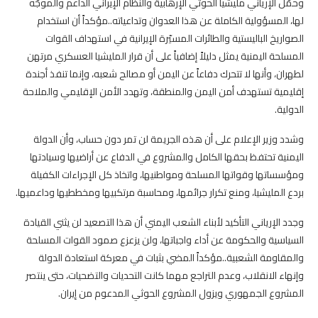
وحمّل الإرياني مليشيا الحوثي الإرهابية والنظام الإيراني الداعم والموجّه
لها، المسؤولية الكاملة عن هذا العدوان وتداعياته..مؤكداً أن استخدام
الصواريخ الباليستية والطائرات المسيّرة الإيرانية في استهداف القوات
المسلحة اليمنية يمثل دليلاً إضافياً على أن قرار المليشيا العسكري مرتهن
لطهران، وأنها لا تتحرك دفاعاً عن اليمن أو مصالح شعبه، وإنما تنفذ أجندة
إقليمية تستهدف أمن اليمن والمنطقة، وتهدد الأمن الإقليمي والملاحة
الدولية.
وشدد وزير الإعلام على أن هذه الجريمة لن تمر دون حساب، وأن الدولة
اليمنية تحتفظ بحقها الكامل والمشروع في الدفاع عن أراضيها وسيادتها
ومؤسساتها وقواتها المسلحة ومواطنيها، واتخاذ كل الإجراءات الكفيلة
بردع المليشيا، ومنع تكرار جرائمها، ومحاسبة مرتكبيها ومخططيها وداعميها.
وجدد الإرياني التأكيد لأبناء الشعب اليمني أن هذا التصعيد لن يثني القيادة
السياسية والحكومة عن أداء واجباتها، ولن يزعزع صمود القوات المسلحة
والمقاومة الشعبية..مؤكداً المضي بثبات في معركة استعادة الدولة
وإنهاء الانقلاب، وعدم التراجع مهما كانت التحديات والتضحيات، حتى ينتصر
المشروع الجمهوري ويزول المشروع الحوثي المدعوم من إيران.