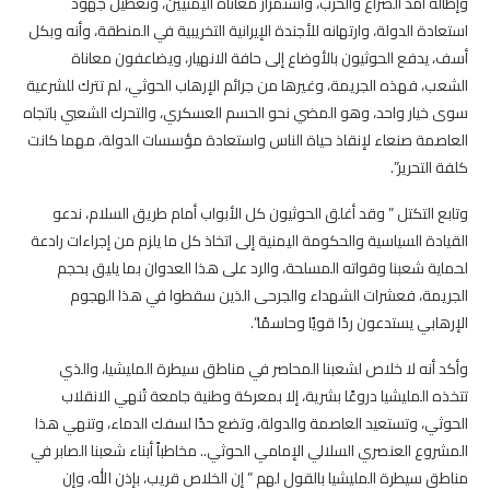
وإطالة أمد الصراع والحرب، واستمرار معاناة اليمنيين، وتعطيل جهود
استعادة الدولة، وارتهانه للأجندة الإيرانية التخريبية في المنطقة، وأنه ‏وبكل
أسف، يدفع الحوثيون بالأوضاع إلى حافة الانهيار، ويضاعفون معاناة
الشعب، فهذه الجريمة، وغيرها من جرائم الإرهاب الحوثي، لم تترك للشرعية
سوى خيار واحد، وهو المضي نحو الحسم العسكري، والتحرك الشعبي باتجاه
العاصمة صنعاء لإنقاذ حياة الناس واستعادة مؤسسات الدولة، مهما كانت
كلفة التحرير”.
وتابع التكتل ” وقد أغلق الحوثيون كل الأبواب أمام طريق السلام، ندعو
القيادة السياسية والحكومة اليمنية إلى اتخاذ كل ما يلزم من إجراءات رادعة
لحماية شعبنا وقواته المسلحة، والرد على هذا العدوان بما يليق بحجم
الجريمة، فعشرات الشهداء والجرحى الذين سقطوا في هذا الهجوم
الإرهابي يستدعون ردًا قويًا وحاسمًا”.
وأكد أنه لا خلاص لشعبنا المحاصر في مناطق سيطرة المليشيا، والذي
تتخذه المليشيا دروعًا بشرية، إلا بمعركة وطنية جامعة تُنهي الانقلاب
الحوثي، وتستعيد العاصمة والدولة، وتضع حدًا لسفك الدماء، وتنهي هذا
المشروع العنصري السلالي الإمامي الحوثي.. مخاطباً أبناء شعبنا الصابر في
مناطق سيطرة المليشيا بالقول لهم ” إن الخلاص قريب، بإذن الله، وإن