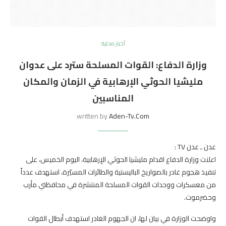
أخبار محلية
وزارة الدفاع: القوات المسلحة سترد على عدوان
مليشيا الحوثي الإرهابية في الزمان والمكان
المناسبين
written by
Aden-Tv.com
عدن ـ عدن TV :
اعلنت وزارة الدفاع اقدام مليشيا الحوثي الإرهابية، اليوم الخميس، على
تنفيذ هجوم غادر بالصواريخ الباليستية والطائرات المسيّرة، استهدف عدداً
من معسكرات ووحدات القوات المسلحة المنتشرة في محافظتي مأرب
وحضرموت.
واوضحت الوزارة في بيان لها، ان الجهوم الغادر استهدف أبطال القوات