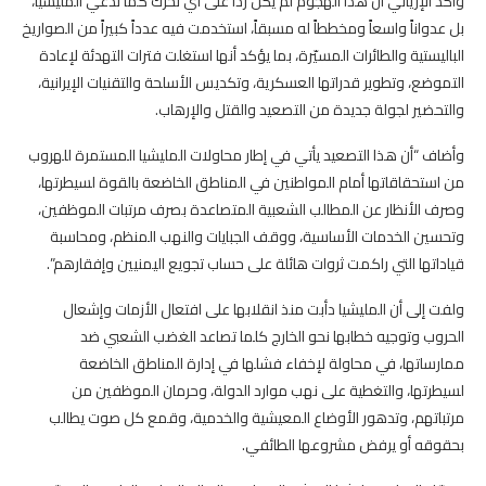
وأكد الإرياني أن هذا الهجوم لم يكن رداً على أي تحرك كما تدعي المليشيا،
بل عدواناً واسعاً ومخططاً له مسبقاً، استخدمت فيه عدداً كبيراً من الصواريخ
الباليستية والطائرات المسيّرة، بما يؤكد أنها استغلت فترات التهدئة لإعادة
التموضع، وتطوير قدراتها العسكرية، وتكديس الأسلحة والتقنيات الإيرانية،
والتحضير لجولة جديدة من التصعيد والقتل والإرهاب.
وأضاف “أن هذا التصعيد يأتي في إطار محاولات المليشيا المستمرة للهروب
من استحقاقاتها أمام المواطنين في المناطق الخاضعة بالقوة لسيطرتها،
وصرف الأنظار عن المطالب الشعبية المتصاعدة بصرف مرتبات الموظفين،
وتحسين الخدمات الأساسية، ووقف الجبايات والنهب المنظم، ومحاسبة
قياداتها التي راكمت ثروات هائلة على حساب تجويع اليمنيين وإفقارهم”.
ولفت إلى أن المليشيا دأبت منذ انقلابها على افتعال الأزمات وإشعال
الحروب وتوجيه خطابها نحو الخارج كلما تصاعد الغضب الشعبي ضد
ممارساتها، في محاولة لإخفاء فشلها في إدارة المناطق الخاضعة
لسيطرتها، والتغطية على نهب موارد الدولة، وحرمان الموظفين من
مرتباتهم، وتدهور الأوضاع المعيشية والخدمية، وقمع كل صوت يطالب
بحقوقه أو يرفض مشروعها الطائفي.