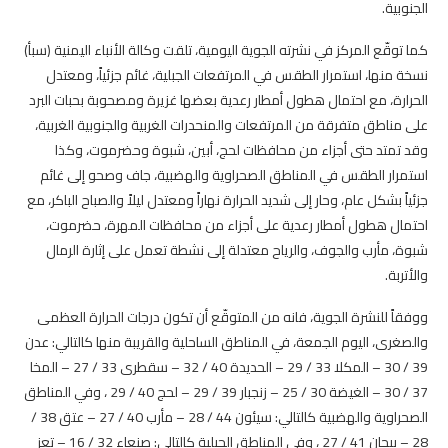
الجنوبية.
كما توقّع المركز في نشرته الجوية اليومية، تلقت وكالة الأنباء اليمنية (سبأ)
نسخة منها، استمرار الطقس في المرتفعات الجبلية، غائم جزئياً، ومعتدل
الحرارة، مع احتمال هطول أمطار رعدية بعضها غزيرة ومصحوبة بحبات البرد
على مناطق متفرقة من المرتفعات والمنحدرات الغربية والجنوبية الغربية،
وقد تمتد حتى أجزاء من محافظات لحج، أبين، شبوة وحضرموت، وكذا
استمرار الطقس في المناطق الصحراوية والهضبية، جاف وصحو إلى غائم
جزئياً بشكل عام، وحار إلى شديد الحرارة نهاراً ومعتدل ليلاً والصباح الباكر، مع
احتمال هطول أمطار رعدية على أجزاء من محافظات المهرة، حضرموت،
شبوة، مأرب والجوف، والرياح معتدلة إلى نشطة تعمل على إثارة الرمال
والأتربة.
ووفقاً للنشرة الجوية، فانه من المتوقّع أن تكون درجات الحرارة العظمى
والصغرى، اليوم الجمعة، في المناطق الساحلية والقريبة منها كالتالي: عدن
39 / 30 – المكلا 33 / 29 – الحديدة 40 / 32 – سقطرى 33 / 27 – المخا
37 / 30 – الغيضة 30 / 25 – زنجبار 39 / 29 – لحج 40 / 29 ، وفي المناطق
الصحراوية والهضبية كالتالي: سيئون 44 / 28 – مأرب 40 / 27 – عتق 38 /
28 – بيحان 41 / 27 ، وفي المناطق الجبلية كالتالي: صنعاء 32 / 16 – تعز