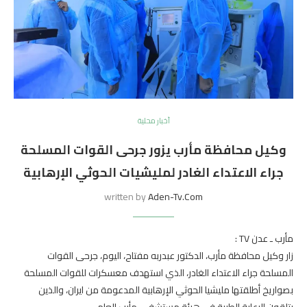
أخبار محلية
وكيل محافظة مأرب يزور جرحى القوات المسلحة
جراء الاعتداء الغادر لمليشيات الحوثي الإرهابية
written by
Aden-Tv.com
مأرب ـ عدن TV :
زار وكيل محافظة مأرب، الدكتور عبدربه مفتاح، اليوم، جرحى القوات
المسلحة جراء الاعتداء الغادر، الذي استهدف معسكرات للقوات المسلحة
بصواريخ أطلقتها مليشيا الحوثي الإرهابية المدعومة من ايران، والذين
يتلقون الرعاية الطبية في هيئة مستشفى مأرب العام.