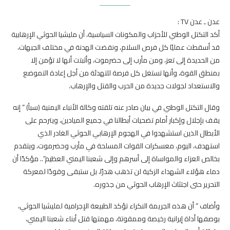
عدن ـ عدن TV :
أكد التكتل الوطني للأحزاب والمكونات السياسية، أن مليشيا الحوثي الإرهابية
قد أسقطت عمليًا كل فرص السلام، ونقضت الهدنة في مختلف الجبهات،
من الحديدة إلى تعز، ومن مأرب إلى حضرموت، وأثبتت أنها لا تؤمن إلا
بمنطق القوة، وأنها تستغل كل فرصة للتهدئة من أجل إعادة التموضع
والاستعداد لجولات جديدة من الحرب والقتل والإرهاب.
وقال التكتل الوطني في بيان صادر عنه تلقته وكالة الأنباء اليمنية (سبأ) ” إنه
يقف بإجلال وإكبار أمام تضحيات أبطالنا في جميع الميادين، ويترحم على
الأبطال الذين استشهدوا في الهجوم الإرهابي الحوثي الغادر الذي
استهدف، اليوم، معسكرات القوات المسلحة في مأرب وحضرموت، ويتقدم
بخالص العزاء والمواساة إلى أسرهم وإلى شعبنا اليمني العظيم”.. مؤكدًا أن
دماء هؤلاء الشهداء الزكية لن تذهب هدرًا، بل ستبقى وقودًا لمعركة
التحرير حتى اجتثاث الإرهاب الحوثي من جذوره.
وأضاف ” أن هذه الجريمة النكراء تؤكد الطبيعة الإجرامية لمليشيا الحوثي،
بوصفها أداة إيرانية رخيصة وممقوتة، مهمتها قتل أبناء شعبنا اليمني،