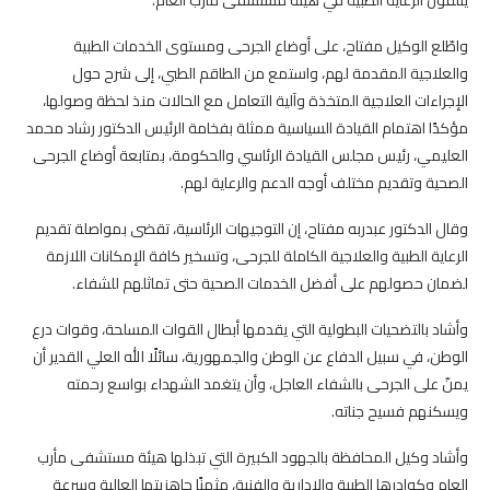
واطّلع الوكيل مفتاح، على أوضاع الجرحى ومستوى الخدمات الطبية
والعلاجية المقدمة لهم، واستمع من الطاقم الطبي، إلى شرح حول
الإجراءات العلاجية المتخذة وآلية التعامل مع الحالات منذ لحظة وصولها،
مؤكدًا اهتمام القيادة السياسية ممثلة بفخامة الرئيس الدكتور رشاد محمد
العليمي، رئيس مجلس القيادة الرئاسي والحكومة، بمتابعة أوضاع الجرحى
الصحية وتقديم مختلف أوجه الدعم والرعاية لهم.
وقال الدكتور عبدربه مفتاح، إن التوجيهات الرئاسية، تقضى بمواصلة تقديم
الرعاية الطبية والعلاجية الكاملة للجرحى، وتسخير كافة الإمكانات اللازمة
لضمان حصولهم على أفضل الخدمات الصحية حتى تماثلهم للشفاء.
وأشاد بالتضحيات البطولية التي يقدمها أبطال القوات المسلحة، وقوات درع
الوطن، في سبيل الدفاع عن الوطن والجمهورية، سائلًا الله العلي القدير أن
يمنّ على الجرحى بالشفاء العاجل، وأن يتغمد الشهداء بواسع رحمته
ويسكنهم فسيح جناته.
وأشاد وكيل المحافظة بالجهود الكبيرة التي تبذلها هيئة مستشفى مأرب
العام وكوادرها الطبية والإدارية والفنية، مثمنًا جاهزيتها العالية وسرعة