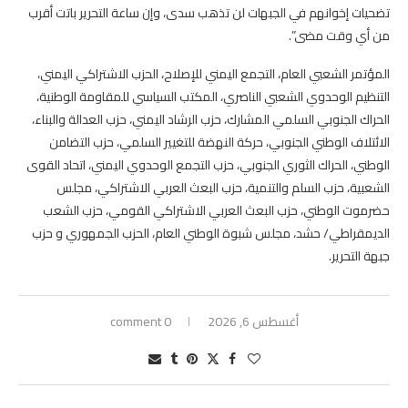
تضحيات إخوانهم في الجبهات لن تذهب سدى، وإن ساعة التحرير باتت أقرب
من أي وقت مضى”.
‏المؤتمر الشعبي العام، التجمع اليمني للإصلاح، الحزب الاشتراكي اليمني،
التنظيم الوحدوي الشعبي الناصري، المكتب السياسي للمقاومة الوطنية،
الحراك الجنوبي السلمي المشارك، حزب الرشاد اليمني، حزب العدالة والبناء،
الائتلاف الوطني الجنوبي، حركة النهضة للتغيير السلمي، حزب التضامن
الوطني، الحراك الثوري الجنوبي، حزب التجمع الوحدوي اليمني، اتحاد القوى
الشعبية، حزب السلم والتنمية، حزب البعث العربي الاشتراكي، مجلس
حضرموت الوطني، حزب البعث العربي الاشتراكي القومي، حزب الشعب
الديمقراطي/ حشد، مجلس شبوة الوطني العام، الحزب الجمهوري و حزب
جبهة التحرير.
أغسطس 6, 2026
0 comment