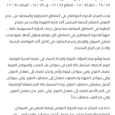
33 / 19 – ذمار 30 / 12 – الضالع 33 / 21 – إب 29 / 14 – البيضاء 32 / 17 .
وحث المركز، الاخوة المواطنين في المناطق الصحراوية والساحلية على عدم
التعرض المباشر لأشعة الشمس أثناء فترة الظهيرة والحذر من ارتفاع
الرطوبة في المناطق الساحلية مما يجعل درجات الحرارة المحسوسة عالية ..
مهيباً بالاخوة المواطنين في المناطق التي يتوقع هطول أمطار عليها بتجنب
مجاري السيول والوديان وعدم المكوث في الخارج أثناء العواصف الرعدية
والحذر من الرياح الشديدة.
فيما توقّع مركز التنبؤات الجوية والإنذار المبكر، في نشرته البحرية اليومية،
اليوم الجمعة، استمرار حالة البحر في سواحل باب المندب والسواحل الغربية
خفيف الموج، وفي سواحل شبوة وأبين وعدن خفيف إلى معتدل الموج،
وفي سواحل المهرة وحضرموت معتدل إلى مضطرب الموج، وفي سواحل
أرخبيل سقطرى مضطرب الموج، وكذا استمرار حالة البحر لمياهنا الإقليمية
في البحر الأحمر خفيف إلى معتدل الموج، وفي خليج عدن معتدل الموج،
وفي بحر العرب مضطرب جداً.
كما جدد المركز، تحذيره للاخوة الصيادين وربابنة السفن في السواحل
الشرقية والجنوبية وخليج عدن وحول أرخبيل سقطرى والبحر العربي من