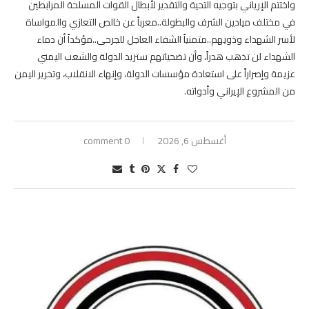
واختتم الإرياني بتوجيه التحية والتقدير لأبطال القوات المسلحة المرابطين
في مختلف ميادين الشرف والبطولة..معرباً عن خالص التعازي والمواساة
لأسر الشهداء وذويهم..متمنياً الشفاء العاجل للجرحى..مؤكداً أن دماء
الشهداء لن تذهب هدراً، وأن تضحياتهم ستزيد الدولة والشعب اليمني
عزيمة وإصراراً على استعادة مؤسسات الدولة، وإنهاء الانقلاب، وتحرير اليمن
من المشروع الإيراني وأدواته.
أغسطس 6, 2026
0 comment