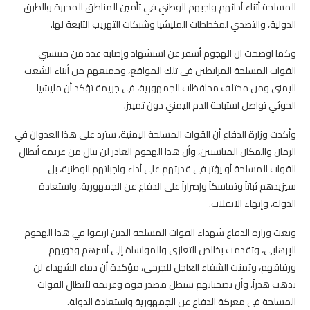
المسلحة أثناء أدائهم واجبهم الوطني في تأمين المناطق المحررة والطرق
الدولية، والتصدي لمخططات المليشيا وشبكات التهريب التابعة لها.
وكما اوضحت ان الهجوم أسفر عن استشهاد وإصابة عدد من منتسبي
القوات المسلحة المرابطين في تلك المواقع، وجميعهم من أبناء الشعب
اليمني ومن مختلف محافظات الجمهورية، في جريمة تؤكد أن مليشيا
الحوثي تواصل استباحة الدم اليمني دون تمييز.
وأكدت وزارة الدفاع أن القوات المسلحة اليمنية، سترد على هذا العدوان في
الزمان والمكان المناسبين، وأن هذا الهجوم الغادر لن ينال من عزيمة أبطال
القوات المسلحة أو يؤثر في قدرتهم على أداء واجباتهم الوطنية، بل
سيزيدهم ثباتاً وتماسكاً وإصراراً على الدفاع عن الجمهورية، واستعادة
الدولة، وإنهاء الانقلاب.
ونعت وزارة الدفاع شهداء القوات المسلحة الذين ارتقوا في هذا الهجوم
الإرهابي، وتقدمت بخالص التعازي والمواساة إلى أسرهم وذويهم
ورفاقهم، وتمنت الشفاء العاجل للجرحى، مؤكدة أن دماء الشهداء لن
تذهب هدراً، وأن تضحياتهم ستظل مصدر قوة وعزيمة لأبطال القوات
المسلحة في معركة الدفاع عن الجمهورية واستعادة الدولة.