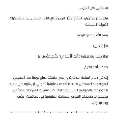
فيما يلي نص البيان ..
بيان صادر عن وزارة الدفاع بشأن الهجوم الإرهابي الحوثي على معسكرات
القوات المسلحة
بسم الله الرحمن الرحيم
قال تعالى:
﴿وَلَا تَهِنُوا وَلَا تَحْزَنُوا وَأَنْتُمُ الْأَعْلَوْنَ إِنْ كُنْتُمْ مُؤْمِنِينَ﴾
صدق الله العظيم.
إنه في تمام الساعة العاشرة واربعين دقيقة صباح يومنا هذا الخميس
الموافق 6 اغسطس 2026م أقدمت مليشيا الحوثي الإرهابية على تنفيذ
هجوم غادر بالصواريخ الباليستية والطائرات المسيّرة، استهدف عدداً من
معسكرات ووحدات القوات المسلحة المنتشرة في محافظتي مأرب
وحضرموت.