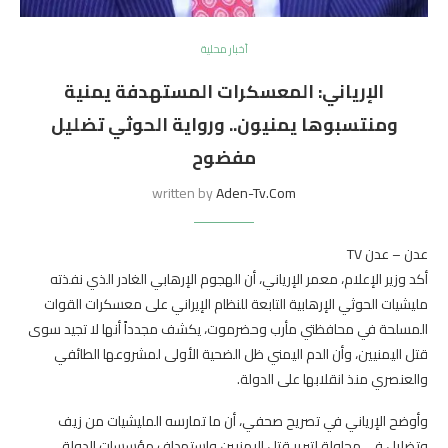
أخبار محلية
الإرياني: المعسكرات المستهدفة يمنية
ومنتسبوها يمنيون.. ورواية الحوثي تضليل
مفضوح
written by
Aden-Tv.com
عدن – عدن TV
أكد وزير الإعلام، معمر الإرياني، أن الهجوم الإرهابي الغادر الذي نفذته
مليشيات الحوثي الإرهابية التابعة للنظام الإيراني على معسكرات القوات
المسلحة في محافظتي مأرب وحضرموت، يكشف مجدداً أنها لا تجيد سوى
قتل اليمنيين، وأن الدم اليمني ظل الضحية الأولى لمشروعها الطائفي
والعنصري منذ انقلابها على الدولة.
وأوضح الإرياني في تصريح صحفي، أن ما تمارسه المليشيات من زيف
وتضليل في محاولة لتبرير قتل اليمنيين واستهداف مؤسسات الدولة