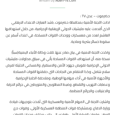
written by
Aden-Tv.com
حضرموت – عدن TV :
ادانت اللجنة الأمنية بمحافظة حضرموت، باشد العبارات الاعتداء الارهابي
الذي أقدمت عليه مليشيات الحوثي الإرهابية الإجرامية، من خلال استهدافها
الغاشم لعدد من معسكرات ووحدات القوات المسلحة، في اعتداء أسفر عن
سقوط خسائر بشرية ومادية.
واكدت اللجنة الامنية في بيان صادر عنها، تلقت وكالة الأنباء اليمنية(سبأ)
نسخة منه، أن استهداف القوات المسلحة يأتي في سياق محاولات مليشيات
الحوثي الإجرامية تقويض جهود الأمن والاستقرار، والمساعي الحثيثة لفرض
سلام شامل، وكذا الانتقام من النجاحات التي حققتها القوات المسلحة
والأجهزة الأمنية في أداء مهامها الوطنية، وملاحقة الخلايا الإجرامية
وعصابات التهريب والتقطع، وضبط المطلوبين والمتورطين في جرائم الحرابة
والاغتيالات والجرائم المنظمة.
واشارت اللجنة الى المهام الأمنية والعسكرية التي نُفذت بتوجيهات قيادة
وزارة الدفاع، وبمشاركة قوات المنطقة العسكرية الأولى، وقوات درع
الوطن، وقوات الفرقة الأولى طوارئ، إلى جانب مختلف وحدات القوات