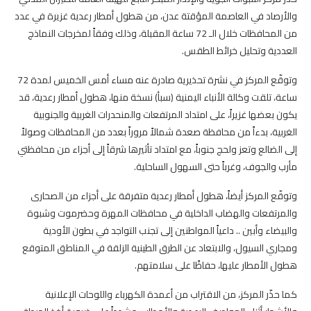
والأرصاد في العاصمة المؤقتة عدن، من هطول أمطار رعدية غزيرة في عدد
من المحافظات خلال الـ 72 ساعة المقبلة، وذلك وفقاً لمخرجات النماذج
العددية وتحليل خرائط الطقس.
وتوقّع المركز في نشرة تحذيرية صادرة عنه مساء أمس الخميس لمدة 72
ساعة، تلقت وكالة الأنباء اليمنية (سبأ) نسخة منها، هطول أمطار رعدية، قد
يكون بعضها غزيراً، على امتداد المرتفعات والمنحدرات الغربية والجنوبية
الغربية، بدءاً من محافظة صعدة شمالاً مروراً بعدد من المحافظات وصولاً
إلى الضالع وتعز ولحج جنوباً، مع امتداد تأثيرها شرقاً إلى أجزاء من محافظتي
مأرب والجوف، وغرباً حتى السهول الساحلية.
وتوقّع المركز أيضاً، هطول أمطار رعدية متفرقة على أجزاء من الصحارى
والمرتفعات والهضاب الداخلية في محافظات المهرة وحضرموت وشبوة
والبيضاء وأبين .. داعياً المواطنين إلى تجنب التواجد في بطون الأودية
ومجاري السيول، والابتعاد عن الطرق الطينية الزلقة في المناطق المتوقع
هطول الأمطار عليها، حفاظًا على سلامتهم.
كما حذّر المركز، من الاقتراب من أعمدة الكهرباء واللوحات الإعلانية