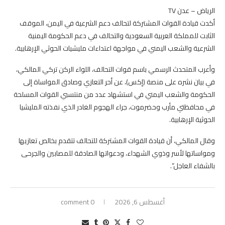
الرياض – عدن TV
أكدت قيادة القوات المشتركة لتحالف دعم الشرعية في اليمن، الموقف
الثابت للمملكة العربية السعودية والتحالف في دعم الحكومة اليمنية
الشرعية والشعب اليمني في مواجهة اعتداءات مليشيات الحوثي الإرهابية.
وأعرب المتحدث الرسمي باسم قوات التحالف، اللواء الركن تركي المالكي،
في بيان نشره على منصة (إكس)، عن أحر التعازي وصادق المواساة إلى
الحكومة والشعب اليمني في استشهاد عدد من منتسبي القوات المسلحة
في محافظتي مأرب وحضرموت، جراء الهجوم الغادر الذي نفذته المليشيا
الحوثية الإرهابية.
وقال المالكي، أن قيادة القوات المشتركة للتحالف تتقدم بخالص تعازيها
ومواساتها لأسر وذوي الشهداء، ودعواتها الصادقة للمصابين والجرحى
بالشفاء العاجل”.
أغسطس 6, 2026
0 comment