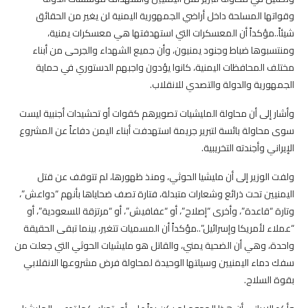
وقواتها المسلحة داخل أراضي الجمهورية اليمنية لن يغير من الحقائق
شيئاً..مؤكداً أن المعسكرات التي استهدفتها هي معسكرات يمنية،
ومنتسبوها ضباط وجنود يمنيون، وأن جميع الشهداء والجرحى من أبناء
مختلف المحافظات اليمنية، كانوا يؤدون واجبهم الدستوري في حماية
الجمهورية والدولة والتصدي للانقلاب.
وأشار إلى أن محاولة المليشيات تصويرهم كقوات أو تحشيدات أجنبية ليست
سوى محاولة بائسة لتبرير جريمة استهدفت أبناء اليمن دفاعاً عن المشروع
الإيراني وأجندته التخريبية.
ولفت الوزير إلى أن مليشيا الحوثي، ومنذ ظهورها، لم تتوقف عن قتل
اليمنيين تحت ذرائع وشعارات متبدلة، فتارة تصف ضحاياها بأنهم “دواعش”،
وتارة “قاعدة”، وأخرى “إصلاح”، أو “عفافيش”، أو “مرتزقة للسعودية”، أو
“عملاء لأمريكا وإسرائيل”..مؤكداً أن المسميات تتغير، بينما تبقى الحقيقة
واحدة، وهي أن الضحية يمني، والقاتل هو مليشيات الحوثي التي جعلت من
سفك دماء اليمنيين وسيلتها الوحيدة لمحاولة فرض مشروعها الانقلابي
بقوة السلاح.