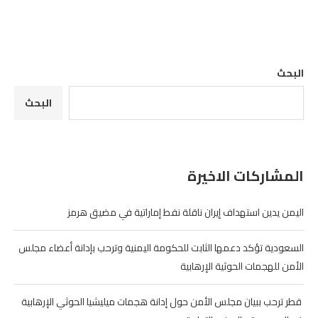
البحث
البحث
المشاركات الاخيرة
اليمن يدين استهداف إيران ناقلة نفط إماراتية في مضيق هرمز
السعودية تؤكد دعمها الثابت للحكومة اليمنية وترحب بإدانة أعضاء مجلس
الأمن للهجمات الحوثية الإرهابية
‏ قطر ترحب ببيان مجلس الأمن حول إدانة هجمات ميليشيا الحوثي الإرهابية