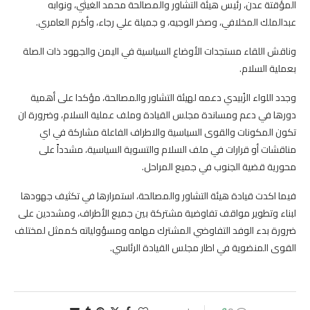
المؤقتة عدن، رئيس هيئة التشاور والمصالحة محمد الغيثي، ونوابه
عبدالملك المخلافي، وصخر الوجيه، و جميلة علي رجاء، وأكرم العامري.
وناقش اللقاء مستجدات الأوضاع السياسية في اليمن والجهود ذات الصلة
بعملية السلام.
وجدد اللواء الزُبيدي دعمه لهيئة التشاور والمصالحة، مؤكدا على أهمية
دورها في دعم ومساندة مجلس القيادة وملف عملية السلام، وضرورة ان
تكون المكونات والقوى السياسية والاطراف الفاعلة مشاركة في اي
مناقشات أو قرارات في ملف السلام والتسوية السياسية، مشدداً على
محورية قضية الجنوب في جميع المراحل.
فيما اكدت قيادة هيئة التشاور والمصالحة، استمرارها في تكثيف جهودها
لبناء وتطوير مواقف تفاوضية مشتركة بين جميع الأطراف، ومشددين على
ضرورة بدء الوفد التفاوضي المشترك مهامه ومسؤولياته كممثل لمختلف
القوى المنضوية في اطار مجلس القيادة الرئاسي.